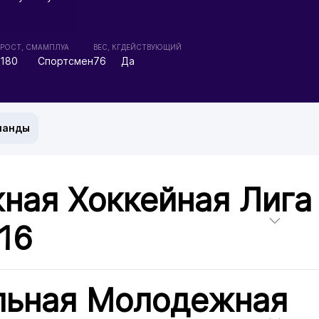
РОСТ, СМ
АМПЛУА
ВЕС, КГ
ДЕЙСТВУЮЩИЙ
180
Спортсмен
76
Да
манды
ная Хоккейная Лига
/16
льная Молодежная