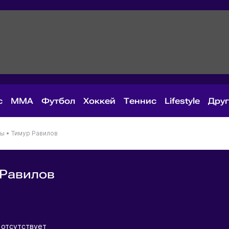
с
MMA
Футбол
Хоккей
Теннис
Lifestyle
Дру
ны
•
Тимур Равилов
 Равилов
я
 отсутствует