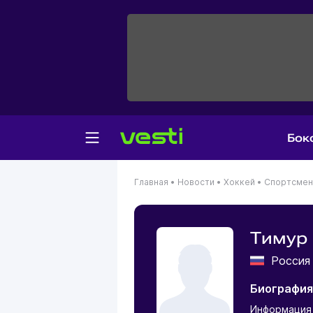
Бок
Главная
•
Новости
•
Хоккей
•
Спортсме
Тимур
Росси
Биография
Информация