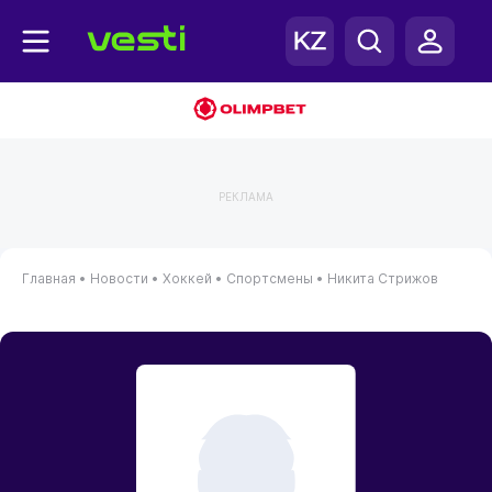
РЕКЛАМА
Главная
•
Новости
•
Хоккей
•
Спортсмены
•
Никита Стрижов