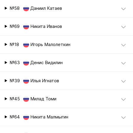
№58
Даниил Катаев
№69
Никита Иванов
№18
Игорь Малолеткин
№63
Денис Видилин
№39
Илья Игнатов
№45
Милад Томи
№64
Никита Малмыгин