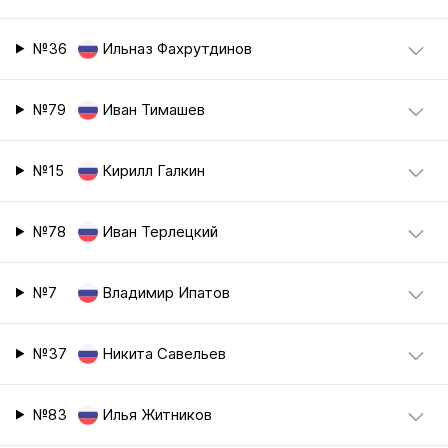
№36
Ильназ Фахрутдинов
№79
Иван Тимашев
№15
Кирилл Галкин
№78
Иван Терлецкий
№7
Владимир Ипатов
№37
Никита Савельев
№83
Илья Житников