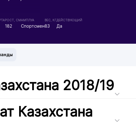
РТА
РОСТ, СМ
АМПЛУА
ВЕС, КГ
ДЕЙСТВУЮЩИЙ
182
Спортсмен
83
Да
манды
захстана 2018/19
ат Казахстана