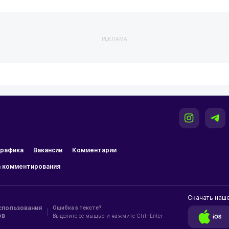
РЕКЛАМА
рафика
Вакансии
Комментарии
 комментирования
Скачать наш
спользования
Ошибка в тексте?
|
ов
Выделите ее мышью и нажмите Ctrl+Enter