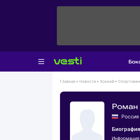
Бок
Главная
•
Новости
•
Хоккей
•
Спортсме
Роман
Росси
Биография
Информация