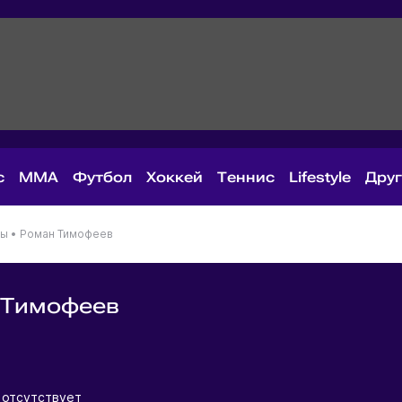
с
MMA
Футбол
Хоккей
Теннис
Lifestyle
Дру
ны
•
Роман Тимофеев
 Тимофеев
я
 отсутствует