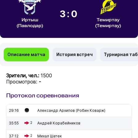
3:0
Иртыш
Темиртау
(Павлодар)
(Темиртау)
Описание матча
История встреч
Турнирная та
Зрители, чел.:
1500
Просмотров:
-
Протокол соревнования
29:16
Александр Архипов (Робин Коварж)
35:55
2
Андрей Корабейников
37:12
2
Михал Шатек