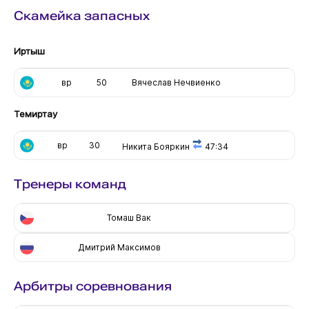
Скамейка запасных
Иртыш
вр
50
Вячеслав Нечвиенко
Темиртау
вр
30
Никита Бояркин
47:34
Тренеры команд
Томаш Вак
Дмитрий Максимов
Арбитры соревнования