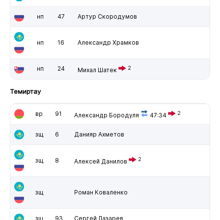
нп
47
Артур Скородумов
нп
16
Александр Храмков
нп
24
2
Михал Шатек
Темиртау
вр
91
2
Александр Бородуля
47:34
зщ
6
Данияр Ахметов
2
зщ
8
Алексей Данилов
зщ
Роман Коваленко
зщ
93
Сергей Лазарев