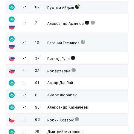
нп
82
Рустем Айдаш
нп
7
Александр Архипов
нп
10
Евгений Гасников
нп
37
Рихард Гуна
нп
27
Роберт Гуна
нп
91
Аскар Данбай
нп
8
Айдос Жорабек
нп
95
Александр Казначеев
нп
66
Робин Коварж
нп
25
Дмитрий Митенков