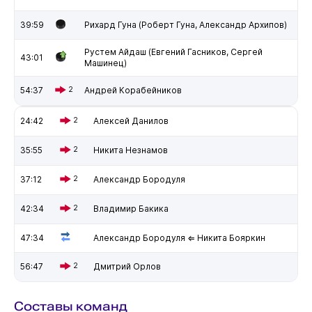
39:59
Рихард Гуна (Роберт Гуна, Александр Архипов)
Рустем Айдаш (Евгений Гасников, Сергей
43:01
Машинец)
54:37
2
Андрей Корабейников
24:42
2
Алексей Данилов
35:55
2
Никита Незнамов
37:12
2
Александр Бородуля
42:34
2
Владимир Бакика
47:34
Александр Бородуля ⇐ Никита Бояркин
56:47
2
Дмитрий Орлов
Составы команд