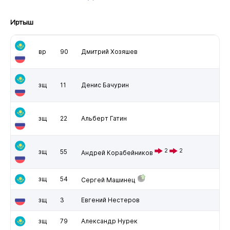
Иртыш
вр
90
Дмитрий Хозяшев
зщ
11
Денис Бачурин
зщ
22
Альберт Гатин
2
2
зщ
55
Андрей Корабейников
зщ
54
Сергей Машинец
зщ
3
Евгений Нестеров
зщ
79
Александр Нурек