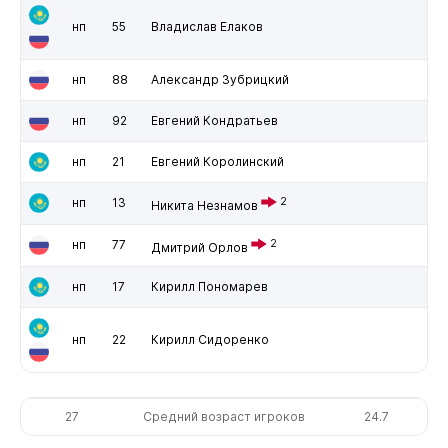
нп
55
Владислав Елаков
нп
88
Александр Зубрицкий
нп
92
Евгений Кондратьев
нп
21
Евгений Королинский
нп
13
2
Никита Незнамов
нп
77
2
Дмитрий Орлов
нп
17
Кирилл Пономарев
нп
22
Кирилл Сидоренко
27
Средний возраст игроков
24.7