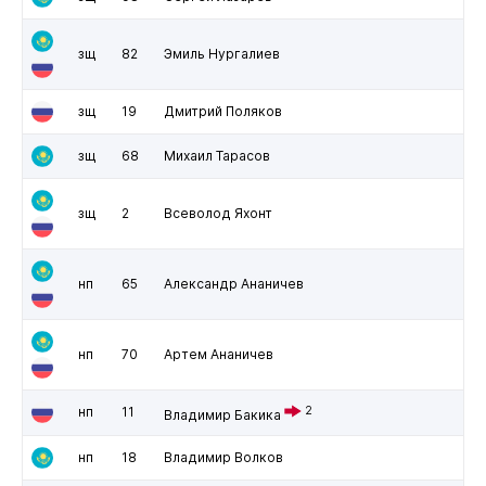
зщ
82
Эмиль Нургалиев
зщ
19
Дмитрий Поляков
зщ
68
Михаил Тарасов
зщ
2
Всеволод Яхонт
нп
65
Александр Ананичев
нп
70
Артем Ананичев
нп
11
2
Владимир Бакика
нп
18
Владимир Волков