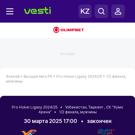
РЕКЛАМА
Хоккей •
Высшая лига РК •
Pro Hokei Ligasy 2024/25 •
1/2 финала,
мужчины
Pro Hokei Ligasy 2024/25 •
Узбекистан
,
Ташкент
, СК "Хумо
Арена" • 1/2 финала, мужчины
30 марта 2025 17:00
•
закончен