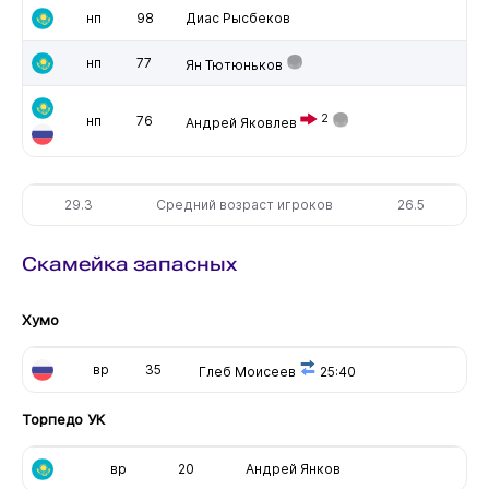
нп
98
Диас Рысбеков
нп
77
Ян Тютюньков
2
нп
76
Андрей Яковлев
29.3
Средний возраст игроков
26.5
Скамейка запасных
Хумо
вр
35
Глеб Моисеев
25:40
Торпедо УК
вр
20
Андрей Янков