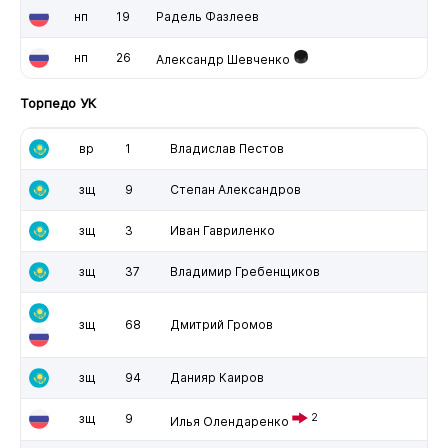
нп
19
Радель Фазлеев
нп
26
Александр Шевченко
Торпедо УК
вр
1
Владислав Пестов
зщ
9
Степан Александров
зщ
3
Иван Гавриленко
зщ
37
Владимир Гребенщиков
зщ
68
Дмитрий Громов
зщ
94
Данияр Каиров
зщ
9
2
Илья Олендаренко