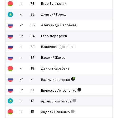
нп
73
Егор Буяльский
нп
92
Дмитрий Гренц
нп
33
Александр Дербенев
нп
94
Егор Дорофеев
нп
70
Владислав Дюкарев
нп
87
Василий Жилов
нп
18
Данила Карабань
нп
7
Вадим Кравченко
нп
51
Вячеслав Литовченко
нп
17
Артем Лихотников
нп
15
Андрей Павленко