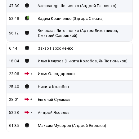
47:39
Александр Шевченко (Андрей Павленко)
52:49
Вадим Кравченко (Эдгарс Сиксна)
Вячеслав Литовченко (Артем Лихотников,
56:12
Дмитрий Саврицкий)
6:44
Захар Пархоменко
16:04
Илья Кляузов (Никита Колобов, Ян Тютюньков)
22:06
2
Илья Олендаренко
25:40
Никита Колобов
28:01
4
Евгений Сулимов
52:28
2
Андрей Яковлев
61:35
Максим Мусоров (Андрей Яковлев)