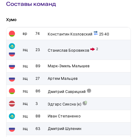
Составы команд
Хумо
вр
74
Константин Козловский
25:40
2
зщ
23
Станислав Боровиков
зщ
89
Марк-Эмиль Малышев
зщ
27
Артем Мальцев
зщ
86
Дмитрий Саврицкий
зщ
3
Эдгарс Сиксна
(к)
зщ
88
Иван Степаненко
зщ
63
Дмитрий Шуленин