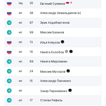
зщ
35
4
Евгений Сулимов
нп
28
Александр Акмальдинов
(к)
нп
67
Эрик Алдабергенов
нп
99
Максим Базанов
нп
13
Илья Кляузов
нп
16
Никита Колобов
нп
69
Никита Мерзликин
нп
24
Максим Мусоров
нп
15
Александр Панченко
нп
Захар Пархоменко
нп
17
Степан Рифель