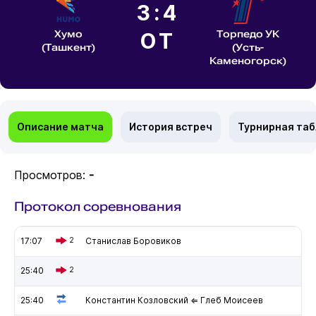
3:4
Хумо
ОТ
Торпедо УК
(Ташкент)
(Усть-
Каменогорск)
Описание матча
История встреч
Турнирная та
Просмотров:
-
Протокол соревнования
17:07
2
Станислав Боровиков
25:40
2
25:40
Константин Козловский ⇐ Глеб Моисеев