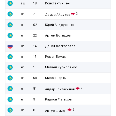
зщ
18
Константин Тен
нп
7
2
Дамир Айдуков
нп
92
Юрий Андрусенко
нп
22
Артем Ботищев
нп
14
Данил Долгополов
нп
17
Роман Ермак
нп
15
Матвей Курносенко
нп
59
Мирон Паршин
нп
81
2
Айдар Токтасынов
нп
9
Радион Фатыхов
нп
8
2
Артур Шмидт