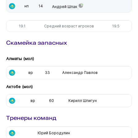
нп
14
Андрей Шпак
19.1
Средний возраст игроков
19.5
Скамейка запасных
Алматы (мол)
вр
33
Александр Павлов
Актобе (мол)
вр
60
Кирилл Шпигун
Тренеры команд
Юрий Бородулин