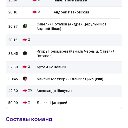
25:54
Павел Неумывакин
26:10
2
Андрей Ивановский
Савелий Потапов (Андрей Церульников,
26:37
Андрей Шпак)
28:12
2
Игорь Пономарев (Камаль Черныш, Савелий
33:45
Потапов)
37:30
2
Артем Кошевник
38:45
Максим Мозжерин (Даниил Цихоцкий)
42:30
25
Александр Шипулин
50:09
2
Даниил Цихоцкий
Составы команд