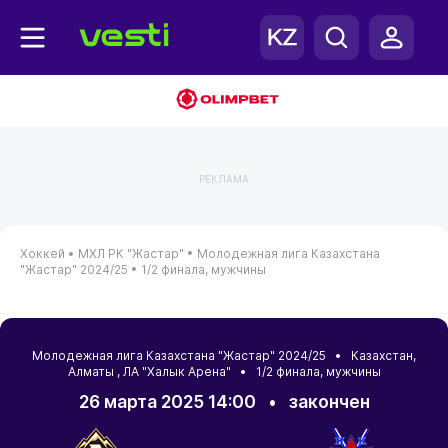
РЕКЛАМА
Хоккей •
МХЛ РК "Жастар" •
Молодежная лига Казахстана
"Жастар" 2024/25 •
1/2 финала, мужчины
Молодежная лига Казахстана "Жастар" 2024/25 •
Казахстан
,
Алматы
, ЛА "Халык Арена" • 1/2 финала, мужчины
26 марта 2025 14:00
•
закончен