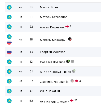
нп
85
Максат Илияс
нп
88
Матфей Катасонов
нп
22
2
Артем Кошевник
нп
18
Максим Мозжерин
нп
44
Георгий Монахов
нп
12
Савелий Потапов
нп
61
Андрей Церульников
нп
87
2
Даниил Цихоцкий
(к)
нп
43
Илья Чекалин
нп
52
25
Александр Шипулин