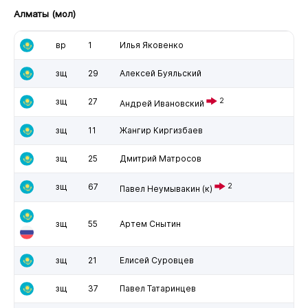
Алматы (мол)
вр
1
Илья Яковенко
зщ
29
Алексей Буяльский
зщ
27
2
Андрей Ивановский
зщ
11
Жангир Киргизбаев
зщ
25
Дмитрий Матросов
зщ
67
2
Павел Неумывакин
(к)
зщ
55
Артем Снытин
зщ
21
Елисей Суровцев
зщ
37
Павел Татаринцев