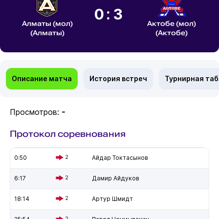
0:3
Алматы (мол)
Актобе (мол)
(Алматы)
(Актобе)
Описание матча
История встреч
Турнирная та
Просмотров:
-
Протокол соревнования
0:50
2
Айдар Токтасынов
6:17
2
Дамир Айдуков
18:14
2
Артур Шмидт
2