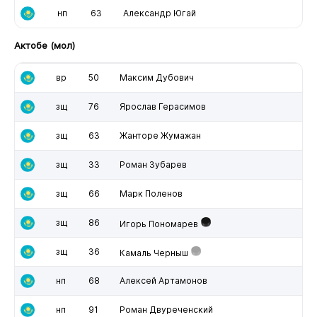
нп
63
Александр Югай
Актобе (мол)
вр
50
Максим Дубович
зщ
76
Ярослав Герасимов
зщ
63
Жанторе Жумажан
зщ
33
Роман Зубарев
зщ
66
Марк Поленов
зщ
86
Игорь Пономарев
зщ
36
Камаль Черныш
нп
68
Алексей Артамонов
нп
91
Роман Двуреченский