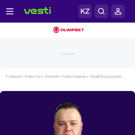
РЕКЛАМА
Главная
•
Новости
•
Хоккей
•
Спортсмены
•
Юрий Бородулин