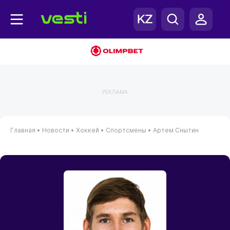
РЕКЛАМА
Главная
•
Новости
•
Хоккей
•
Спортсмены
•
Артем Снытин