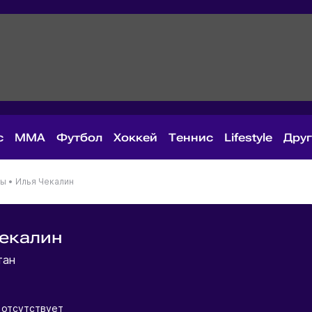
с
MMA
Футбол
Хоккей
Теннис
Lifestyle
Дру
ны
•
Илья Чекалин
екалин
тан
отсутствует