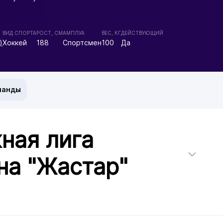
ВИД СПОРТА
РОСТ, СМ
АМПЛУА
ВЕС, КГ
ДЕЙСТВУЮЩИЙ
)
Хоккей
188
Спортсмен
100
Да
манды
ная лига
на "Жастар"