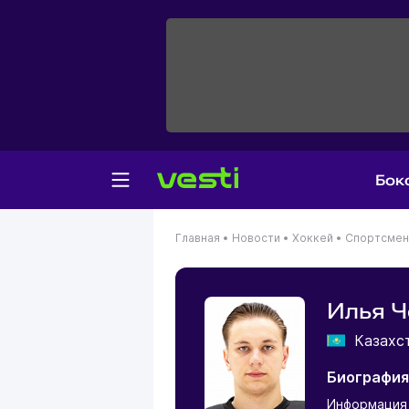
Бок
Главная
•
Новости
•
Хоккей
•
Спортсме
Илья Ч
Казахс
Биография
Информация 