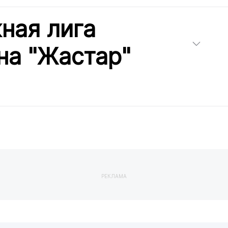
ная лига
на "Жастар"
РЕКЛАМА