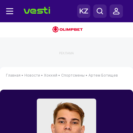
РЕКЛАМА
Главная
•
Новости
•
Хоккей
•
Спортсмены
•
Артем Ботищев