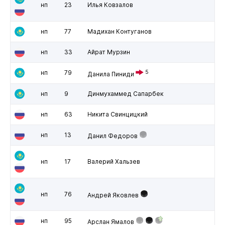
нп
23
Илья Ковзалов
нп
77
Мадихан Контуганов
нп
33
Айрат Мурзин
нп
79
5
Данила Пиниди
нп
9
Динмухаммед Сапарбек
нп
63
Никита Свинцицкий
нп
13
Данил Федоров
нп
17
Валерий Хальзев
нп
76
Андрей Яковлев
нп
95
Арслан Ямалов