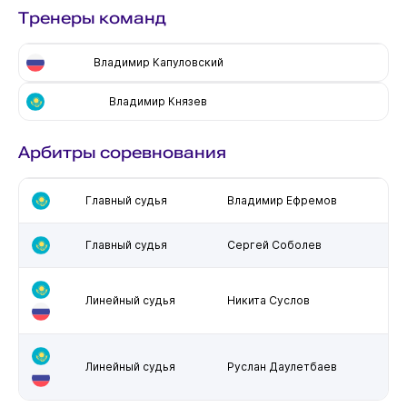
Тренеры команд
Владимир Капуловский
Владимир Князев
Арбитры соревнования
Главный судья
Владимир Ефремов
Главный судья
Сергей Соболев
Линейный судья
Никита Суслов
Линейный судья
Руслан Даулетбаев