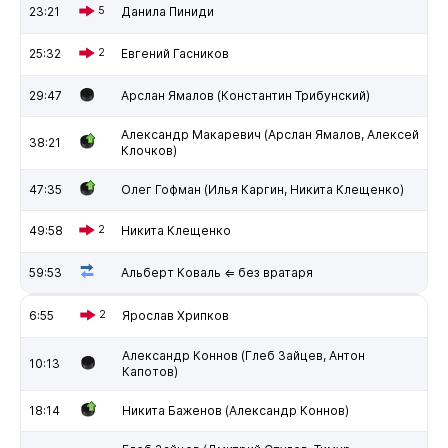
23:21
5
Данила Пиниди
25:32
2
Евгений Гасников
29:47
Арслан Ямалов (Константин Трибунский)
Александр Макаревич (Арслан Ямалов, Алексей
38:21
Клочков)
47:35
Олег Гофман (Илья Каргин, Никита Клещенко)
49:58
2
Никита Клещенко
59:53
Альберт Коваль ⇐ без вратаря
6:55
2
Ярослав Хрипков
Александр Коннов (Глеб Зайцев, Антон
10:13
Капотов)
18:14
Никита Баженов (Александр Коннов)