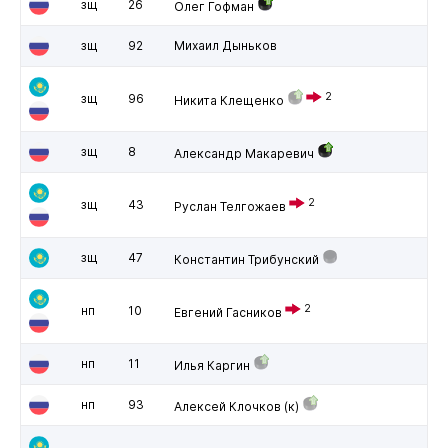
зщ
26
Олег Гофман
зщ
92
Михаил Дыньков
2
зщ
96
Никита Клещенко
зщ
8
Александр Макаревич
2
зщ
43
Руслан Телгожаев
зщ
47
Константин Трибунский
2
нп
10
Евгений Гасников
нп
11
Илья Каргин
нп
93
Алексей Клочков
(к)