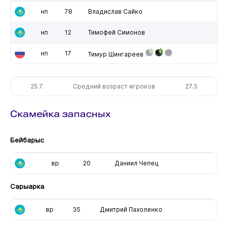
нп
78
Владислав Сайко
нп
12
Тимофей Симонов
нп
17
Тимур Шингареев
25.7
Средний возраст игроков
27.3
Скамейка запасных
Бейбарыс
вр
20
Даниил Чепец
Сарыарка
вр
35
Дмитрий Пахоленко