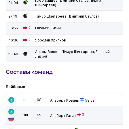
Глеб Зайцев (Дмитрий Стулов, Тимур
24:04
Шингареев)
27:19
Тимур Шингареев (Дмитрий Стулов)
36:55
2
Евгений Лызин
46:36
2
Ярослав Хрипков
Артем Валеев (Тимур Шингареев, Евгений
59:40
Лызин)
Составы команд
Бейбарыс
вр
98
Альберт Коваль
59:53
2
зщ
69
Альберт Гатин