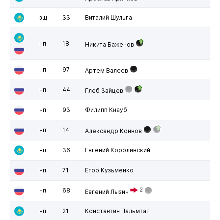
зщ
33
Виталий Шульга
нп
18
Никита Баженов
нп
97
Артем Валеев
нп
44
Глеб Зайцев
нп
93
Филипп Кнауб
нп
14
Александр Коннов
нп
36
Евгений Королинский
нп
71
Егор Кузьменко
нп
68
2
Евгений Лызин
нп
21
Константин Пальмтаг