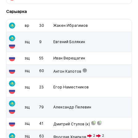
Сарыарка
вр
30
Жакен Ибрагимов
зщ
9
Евгений Болякин
зщ
55
Иван Верещагин
зщ
60
Антон Капотов
зщ
23
Егор Наместников
зщ
79
Александр Пелевин
зщ
41
Дмитрий Стулов
(к)
зщ
63
2
2
Ярослав Хрипков