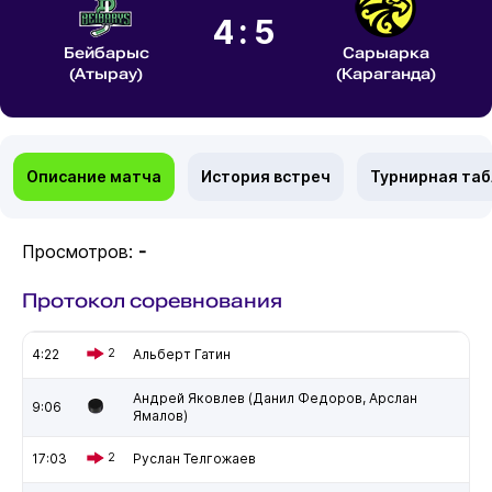
4:5
Бейбарыс
Сарыарка
(Атырау)
(Караганда)
Описание матча
История встреч
Турнирная та
Просмотров:
-
Протокол соревнования
4:22
2
Альберт Гатин
Андрей Яковлев (Данил Федоров, Арслан
9:06
Ямалов)
17:03
2
Руслан Телгожаев