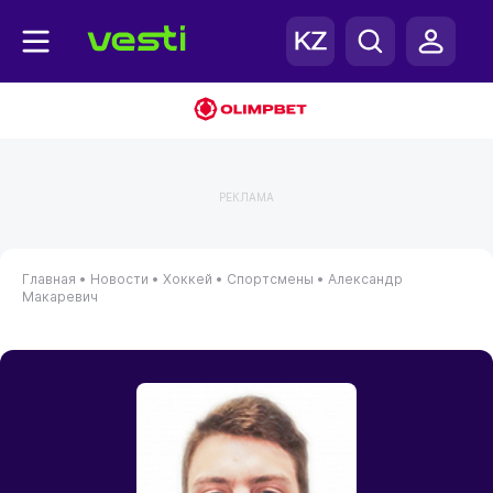
РЕКЛАМА
Главная
•
Новости
•
Хоккей
•
Спортсмены
•
Александр
Макаревич