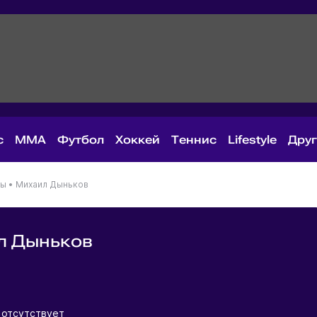
с
MMA
Футбол
Хоккей
Теннис
Lifestyle
Дру
ны
•
Михаил Дыньков
л Дыньков
я
отсутствует