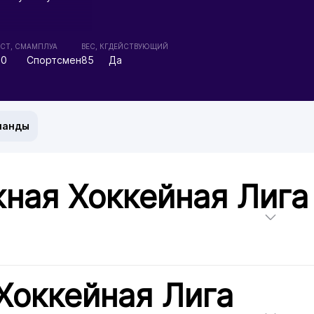
СТ, СМ
АМПЛУА
ВЕС, КГ
ДЕЙСТВУЮЩИЙ
80
Спортсмен
85
Да
манды
ная Хоккейная Лига
Хоккейная Лига