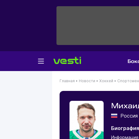
Бок
Главная
•
Новости
•
Хоккей
•
Спортсме
Михаи
Росси
Биография
Информация 