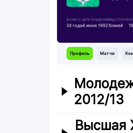
ВОЗРАСТ
ДАТА РОЖДЕНИЯ
ВИД СПОРТА
РО
34 года
4 июня 1992
Хоккей
1
Профиль
Матчи
Ко
Молодеж
2012/13
Высшая 