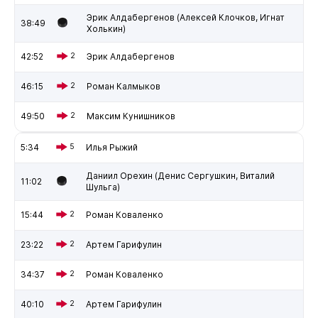
Эрик Алдабергенов (Алексей Клочков, Игнат
38:49
Холькин)
42:52
2
Эрик Алдабергенов
46:15
2
Роман Калмыков
49:50
2
Максим Кунишников
5:34
5
Илья Рыжий
Даниил Орехин (Денис Сергушкин, Виталий
11:02
Шульга)
15:44
2
Роман Коваленко
23:22
2
Артем Гарифулин
34:37
2
Роман Коваленко
40:10
2
Артем Гарифулин