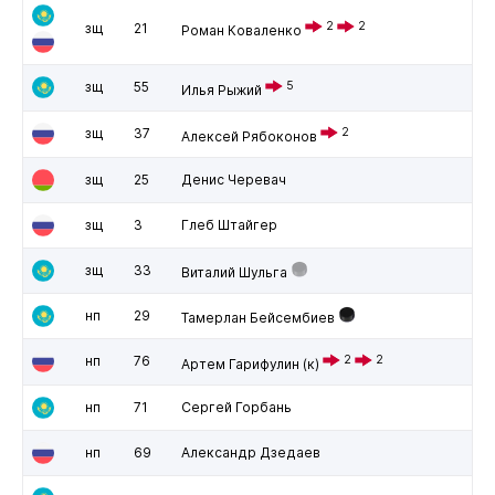
2
2
зщ
21
Роман Коваленко
зщ
55
5
Илья Рыжий
зщ
37
2
Алексей Рябоконов
зщ
25
Денис Черевач
зщ
3
Глеб Штайгер
зщ
33
Виталий Шульга
нп
29
Тамерлан Бейсембиев
нп
76
2
2
Артем Гарифулин
(к)
нп
71
Сергей Горбань
нп
69
Александр Дзедаев