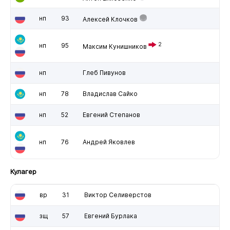
нп
93
Алексей Клочков
2
нп
95
Максим Кунишников
нп
Глеб Пивунов
нп
78
Владислав Сайко
нп
52
Евгений Степанов
нп
76
Андрей Яковлев
Кулагер
вр
31
Виктор Селиверстов
зщ
57
Евгений Бурлака