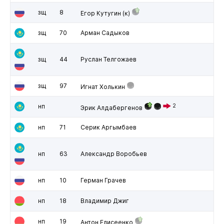
зщ
8
Егор Кутугин
(к)
зщ
70
Арман Садыков
зщ
44
Руслан Телгожаев
зщ
97
Игнат Холькин
нп
2
Эрик Алдабергенов
нп
71
Серик Аргымбаев
нп
63
Александр Воробьев
нп
10
Герман Грачев
нп
18
Владимир Джиг
нп
19
Антон Елисеенко