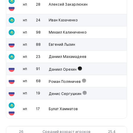
нп
28
Алексей Закарлюкин
нп
24
Иван Казаченко
нп
98
Михаил Калиниченко
нп
88
Евгений Лызин
нп
23
Даниил Махамадеев
нп
91
Даниил Орехин
нп
68
Роман Поляничев
нп
19
Денис Сергушкин
нп
17
Булат Хамматов
26
Средний возраст игроков
25.4