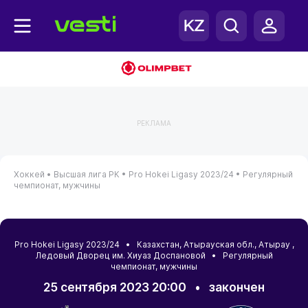
РЕКЛАМА
Хоккей •
Высшая лига РК •
Pro Hokei Ligasy 2023/24 •
Регулярный
чемпионат, мужчины
Pro Hokei Ligasy 2023/24 •
Казахстан
,
Атырауская обл.
,
Атырау
,
Ледовый Дворец им. Хиуаз Доспановой • Регулярный
чемпионат, мужчины
25 сентября 2023 20:00
•
закончен