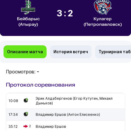
3:2
Бейбарыс
Кулагер
(Атырау)
(Петропавловск)
Описание матча
История встреч
Турнирная та
Просмотров:
-
Протокол соревнования
Эрик Алдабергенов (Егор Кутугин, Михаил
10:08
Дыньков)
17:34
Владимир Ершов (Антон Елисеенко)
35:12
2
Владимир Ершов