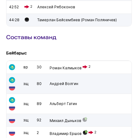
42:52
2
Алексей Рябоконов
44:28
Тамерлан Бейсембиев (Роман Поляничев)
Составы команд
Бейбарыс
вр
30
2
Роман Калмыков
зщ
80
Андрей Волгин
зщ
89
Альберт Гатин
зщ
92
Михаил Дыньков
зщ
2
2
Владимир Ершов