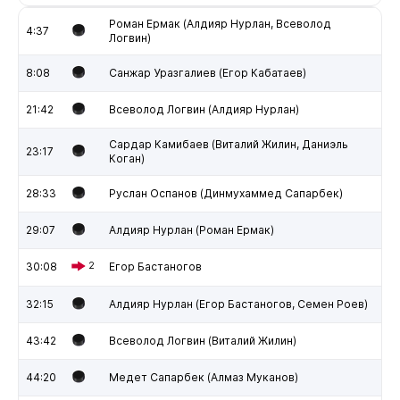
Роман Ермак (Алдияр Нурлан, Всеволод
4:37
Логвин)
8:08
Санжар Уразгалиев (Егор Кабатаев)
21:42
Всеволод Логвин (Алдияр Нурлан)
Сардар Камибаев (Виталий Жилин, Даниэль
23:17
Коган)
28:33
Руслан Оспанов (Динмухаммед Сапарбек)
29:07
Алдияр Нурлан (Роман Ермак)
30:08
2
Егор Бастаногов
32:15
Алдияр Нурлан (Егор Бастаногов, Семен Роев)
43:42
Всеволод Логвин (Виталий Жилин)
44:20
Медет Сапарбек (Алмаз Муканов)