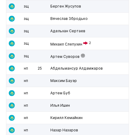
зщ
Берген Жусупов
зщ
Вячеслав Збродько
зщ
Адельхан Сертаев
зщ
2
Михаил Слепухин
зщ
Артем Суворов
нп
25
Абдельмансур Алдамжаров
нп
Максим Бауэр
нп
Артем Буб
нп
Илья Ишин
нп
Кирилл Кемайкин
нп
Назар Назаров