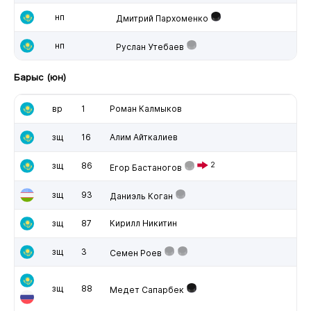
нп
Дмитрий Пархоменко
нп
Руслан Утебаев
Барыс (юн)
вр
1
Роман Калмыков
зщ
16
Алим Айткалиев
зщ
86
2
Егор Бастаногов
зщ
93
Даниэль Коган
зщ
87
Кирилл Никитин
зщ
3
Семен Роев
зщ
88
Медет Сапарбек