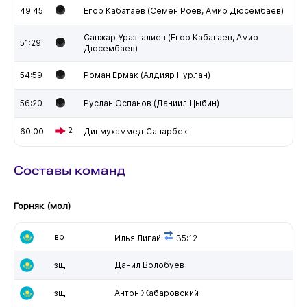
49:45
Егор Кабатаев (Семен Роев, Амир Дюсембаев)
Санжар Уразгалиев (Егор Кабатаев, Амир
51:29
Дюсембаев)
54:59
Роман Ермак (Алдияр Нурлан)
56:20
Руслан Оспанов (Даниил Цыбин)
60:00
2
Динмухаммед Сапарбек
Составы команд
Горняк (мол)
вр
Илья Лигай
35:12
зщ
Данил Волобуев
зщ
Антон Жабаровский