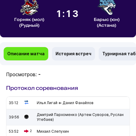
1:13
Горняк (мол)
Барыс (юн)
(Рудный)
(Астана)
Описание матча
История встреч
Турнирная та
Просмотров:
-
Протокол соревнования
35:12
Илья Лигай ⇐ Данил Фанайлов
Дмитрий Пархоменко (Артем Суворов, Руслан
39:56
Утебаев)
53:52
2
Михаил Слепухин