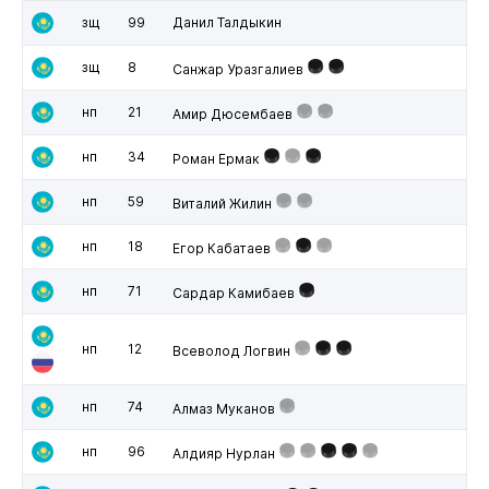
зщ
99
Данил Талдыкин
зщ
8
Санжар Уразгалиев
нп
21
Амир Дюсембаев
нп
34
Роман Ермак
нп
59
Виталий Жилин
нп
18
Егор Кабатаев
нп
71
Сардар Камибаев
нп
12
Всеволод Логвин
нп
74
Алмаз Муканов
нп
96
Алдияр Нурлан