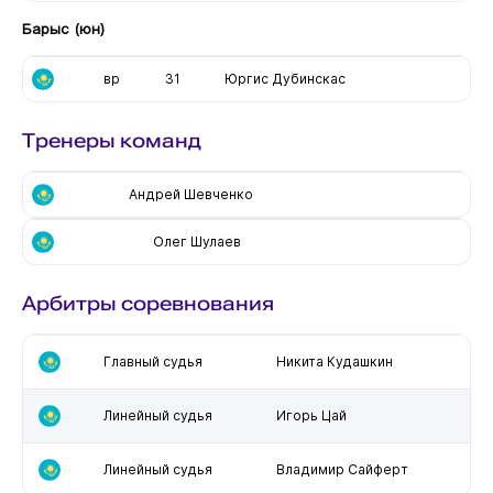
Барыс (юн)
вр
31
Юргис Дубинскас
Тренеры команд
Андрей Шевченко
Олег Шулаев
Арбитры соревнования
Главный судья
Никита Кудашкин
Линейный судья
Игорь Цай
Линейный судья
Владимир Сайферт