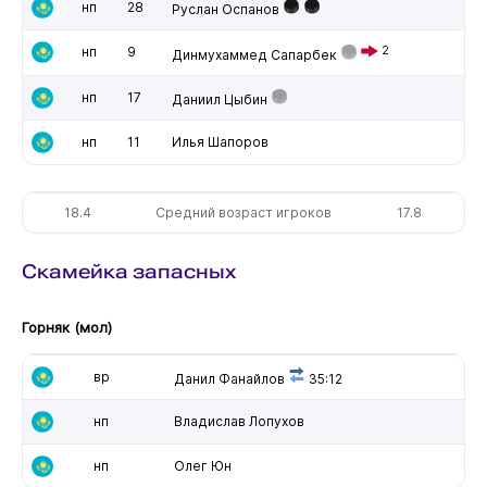
нп
28
Руслан Оспанов
нп
9
2
Динмухаммед Сапарбек
нп
17
Даниил Цыбин
нп
11
Илья Шапоров
18.4
Средний возраст игроков
17.8
Скамейка запасных
Горняк (мол)
вр
Данил Фанайлов
35:12
нп
Владислав Лопухов
нп
Олег Юн