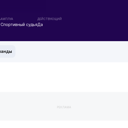
А
АМПЛУА
ДЕЙСТВУЮЩИЙ
Спортивный судья
Да
манды
РЕКЛАМА