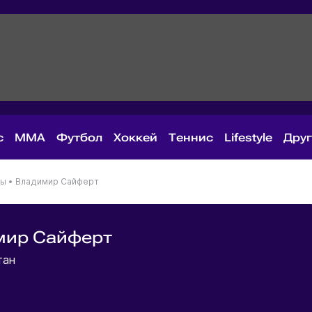
с
MMA
Футбол
Хоккей
Теннис
Lifestyle
Дру
ны
•
Владимир Сайферт
мир Сайферт
тан