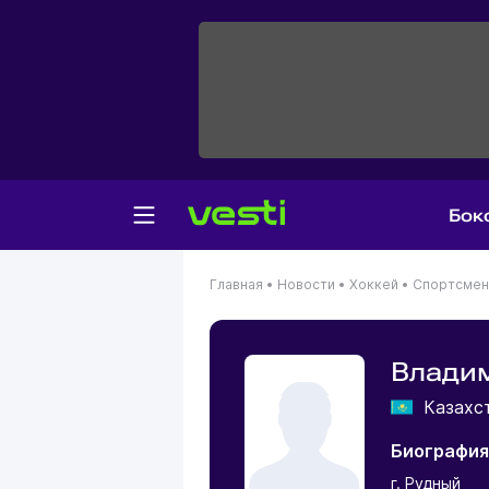
Бок
Главная
•
Новости
•
Хоккей
•
Спортсме
Влади
Казахс
Биография
г. Рудный