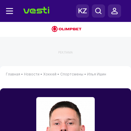
РЕКЛАМА
Главная
•
Новости
•
Хоккей
•
Спортсмены
•
Илья Ишин