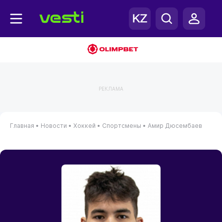
РЕКЛАМА
Главная
•
Новости
•
Хоккей
•
Спортсмены
•
Амир Дюсембаев