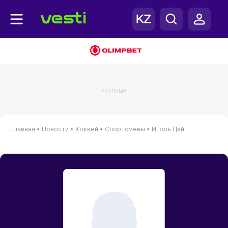
РЕКЛАМА
Главная
•
Новости
•
Хоккей
•
Спортсмены
•
Игорь Цай