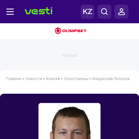
РЕКЛАМА
Главная
•
Новости
•
Хоккей
•
Спортсмены
•
Владислав Лопухов