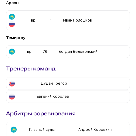
Арлан
вр
1
Иван Полошков
Темиртау
вр
76
Богдан Белоконский
Тренеры команд
Душан Грегор
Евгений Королев
Арбитры соревнования
Главный судья
Андрей Коровкин