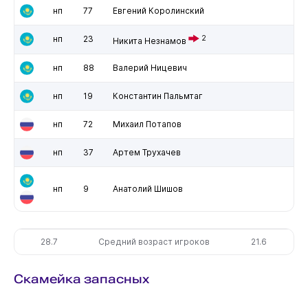
нп
77
Евгений Королинский
нп
23
2
Никита Незнамов
нп
88
Валерий Ницевич
нп
19
Константин Пальмтаг
нп
72
Михаил Потапов
нп
37
Артем Трухачев
нп
9
Анатолий Шишов
28.7
Средний возраст игроков
21.6
Скамейка запасных