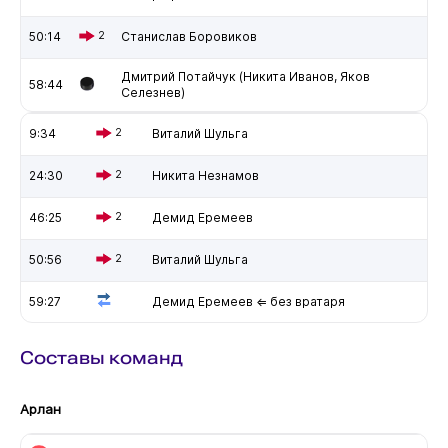
50:14
2
Станислав Боровиков
Дмитрий Потайчук (Никита Иванов, Яков
58:44
Селезнев)
9:34
2
Виталий Шульга
24:30
2
Никита Незнамов
46:25
2
Демид Еремеев
50:56
2
Виталий Шульга
59:27
Демид Еремеев ⇐ без вратаря
Составы команд
Арлан