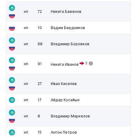
нп
72
Никита Баженов
нп
10
Вадим Бердников
нп
68
Владимир Боровков
2
нп
91
Никита Иванов
нп
27
Иван Киселев
нп
17
Айдар Кусайын
нп
8
Владимир Маркелов
нп
15
Антон Петров