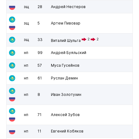
зщ
28
Андрей Нестеров
зщ
5
Артем Пивовар
зщ
33
2
2
Виталий Шульга
нп
99
Андрей Буяльский
нп
57
Муса Гусейнов
нп
61
Руслан Демин
нп
8
Иван Золотухин
нп
71
Алексей Зубов
нп
11
Евгений Кобяков