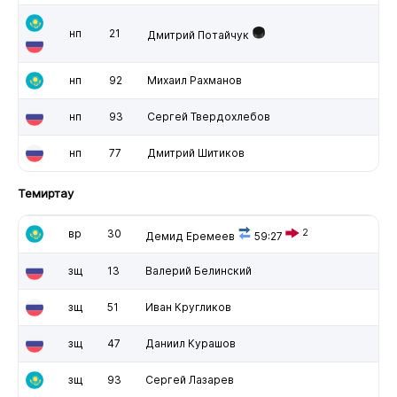
нп
21
Дмитрий Потайчук
нп
92
Михаил Рахманов
нп
93
Сергей Твердохлебов
нп
77
Дмитрий Шитиков
Темиртау
вр
30
2
Демид Еремеев
59:27
зщ
13
Валерий Белинский
зщ
51
Иван Кругликов
зщ
47
Даниил Курашов
зщ
93
Сергей Лазарев