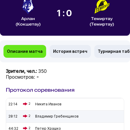
1:0
Арлан
Темиртау
(Кокшетау)
(Темиртау)
Описание матча
История встреч
Турнирная та
Зрители, чел.:
350
Просмотров:
-
Протокол соревнования
22:14
2
Никита Иванов
28:12
2
Владимир Гребенщиков
44:32
2
Петер Храшко