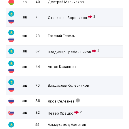
вр
40
Дмитрий Мильчаков
2
зщ
7
Станислав Боровиков
зщ
28
Евгений Гевель
зщ
37
2
Владимир Гребенщиков
зщ
44
Антон Казанцев
зщ
70
Владислав Колесников
зщ
36
Яков Селезнев
зщ
32
2
Петер Храшко
нп
55
Альмухамед Ахметов