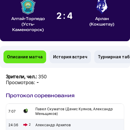
2:4
Алтай-Торпедо
Арлан
(Усть-
(Кокшетау)
Каменогорск)
Описание матча
История встреч
Турнирная та
Зрители, чел.:
350
Просмотров:
-
Протокол соревнования
Павел Скуматов (Денис Куянов, Александр
7:07
Меньщиков)
24:36
2
Александр Архипов