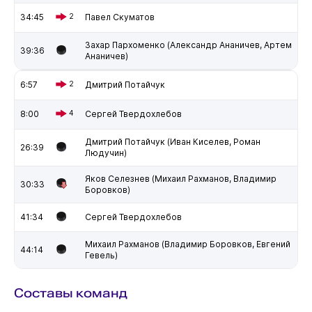
34:45
2
Павел Скуматов
Захар Пархоменко (Александр Ананичев, Артем
39:36
Ананичев)
6:57
2
Дмитрий Потайчук
8:00
4
Сергей Твердохлебов
Дмитрий Потайчук (Иван Киселев, Роман
26:39
Людучин)
Яков Селезнев (Михаил Рахманов, Владимир
30:33
Боровков)
41:34
Сергей Твердохлебов
Михаил Рахманов (Владимир Боровков, Евгений
44:14
Гевель)
Составы команд