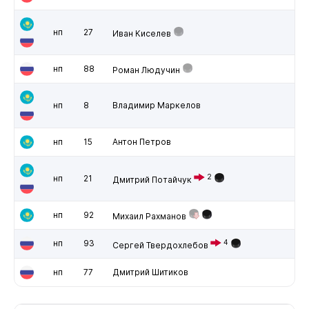
нп
27
Иван Киселев
нп
88
Роман Людучин
нп
8
Владимир Маркелов
нп
15
Антон Петров
2
нп
21
Дмитрий Потайчук
нп
92
Михаил Рахманов
нп
93
4
Сергей Твердохлебов
нп
77
Дмитрий Шитиков