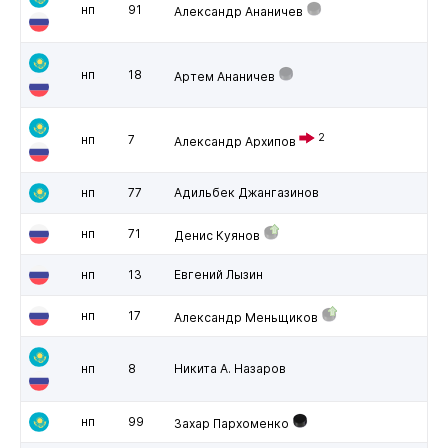
нп
91
Александр Ананичев
нп
18
Артем Ананичев
2
нп
7
Александр Архипов
нп
77
Адильбек Джангазинов
нп
71
Денис Куянов
нп
13
Евгений Лызин
нп
17
Александр Меньщиков
нп
8
Никита А. Назаров
нп
99
Захар Пархоменко