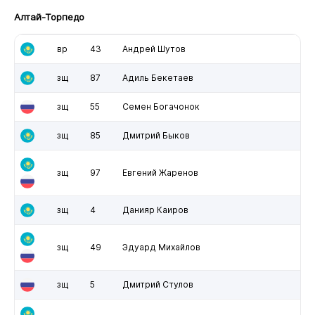
Алтай-Торпедо
вр
43
Андрей Шутов
зщ
87
Адиль Бекетаев
зщ
55
Семен Богачонок
зщ
85
Дмитрий Быков
зщ
97
Евгений Жаренов
зщ
4
Данияр Каиров
зщ
49
Эдуард Михайлов
зщ
5
Дмитрий Стулов