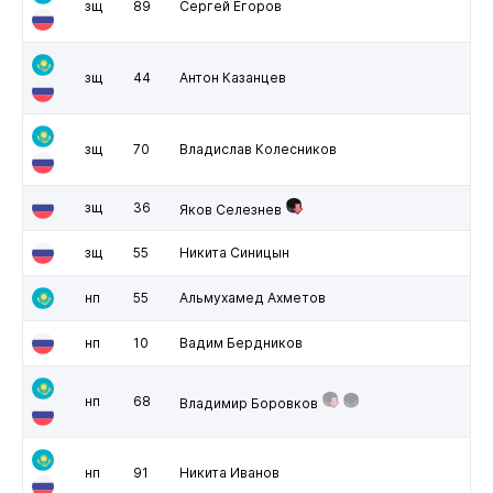
зщ
89
Сергей Егоров
зщ
44
Антон Казанцев
зщ
70
Владислав Колесников
зщ
36
Яков Селезнев
зщ
55
Никита Синицын
нп
55
Альмухамед Ахметов
нп
10
Вадим Бердников
нп
68
Владимир Боровков
нп
91
Никита Иванов