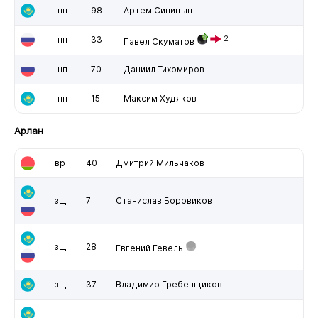
нп
98
Артем Синицын
нп
33
2
Павел Скуматов
нп
70
Даниил Тихомиров
нп
15
Максим Худяков
Арлан
вр
40
Дмитрий Мильчаков
зщ
7
Станислав Боровиков
зщ
28
Евгений Гевель
зщ
37
Владимир Гребенщиков