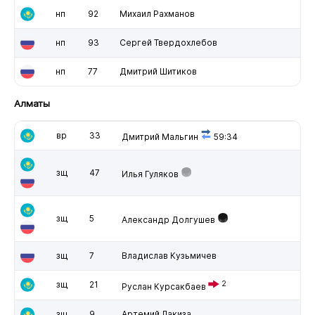
нп
92
Михаил Рахманов
нп
93
Сергей Твердохлебов
нп
77
Дмитрий Шитиков
Алматы
вр
33
Дмитрий Мальгин
59:34
зщ
47
Илья Гуляков
зщ
5
Александр Долгушев
зщ
7
Владислав Кузьмичев
зщ
21
2
Руслан Курсакбаев
зщ
9
Артемий Лакиза