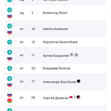
зщ
2
Всеволод Яхонт
нп
18
Никита Баженов
нп
10
Нурсултан Бельгибаев
нп
11
Артем Бурделев
нп
63
Владимир Волков
нп
17
Александр Воробьев
2
нп
59
Сергей Демагин