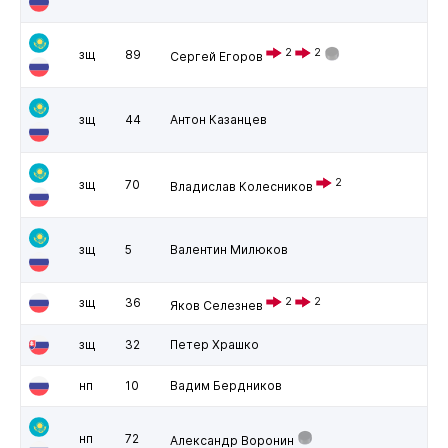
2
2
зщ
89
Сергей Егоров
зщ
44
Антон Казанцев
2
зщ
70
Владислав Колесников
зщ
5
Валентин Милюков
зщ
36
2
2
Яков Селезнев
зщ
32
Петер Храшко
нп
10
Вадим Бердников
нп
72
Александр Воронин