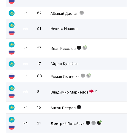
нп
62
Абылай Дастан
нп
91
Никита Иванов
нп
27
Иван Киселев
нп
17
Айдар Кусайын
нп
88
Роман Людучин
2
нп
8
Владимир Маркелов
нп
15
Антон Петров
нп
21
Дмитрий Потайчук