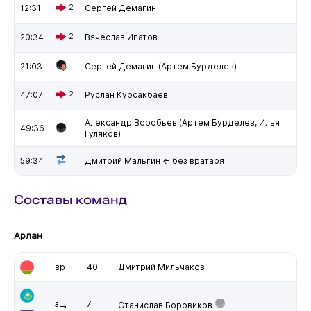
12:31
2
Сергей Демагин
20:34
2
Вячеслав Ипатов
21:03
Сергей Демагин (Артем Бурделев)
47:07
2
Руслан Курсакбаев
Александр Воробьев (Артем Бурделев, Илья
49:36
Гуляков)
59:34
Дмитрий Мальгин ⇐ без вратаря
Составы команд
Арлан
вр
40
Дмитрий Мильчаков
зщ
7
Станислав Боровиков