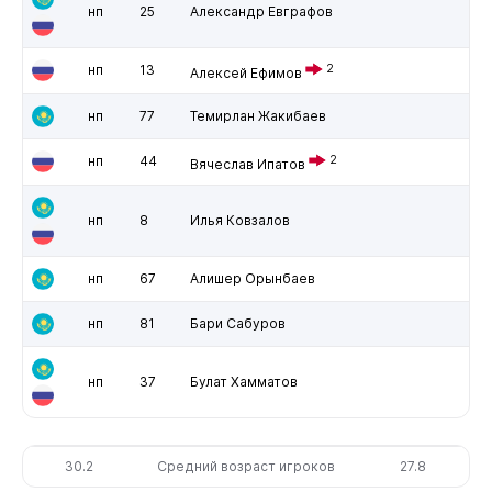
нп
25
Александр Евграфов
нп
13
2
Алексей Ефимов
нп
77
Темирлан Жакибаев
нп
44
2
Вячеслав Ипатов
нп
8
Илья Ковзалов
нп
67
Алишер Орынбаев
нп
81
Бари Сабуров
нп
37
Булат Хамматов
30.2
Средний возраст игроков
27.8