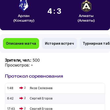
4:3
Арлан
Алматы
(Кокшетау)
(Алматы)
Описание матча
История встреч
Турнирная та
Зрители, чел.:
500
Просмотров:
-
Протокол соревнования
1:48
2
Яков Селезнев
6:42
2
Сергей Егоров
17:43
2
Сергей Егоров