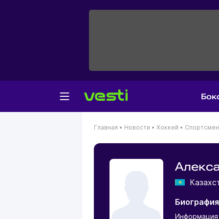
Бок
Главная
•
Новости
•
Хоккей
•
Спортсме
Алекс
Казахс
Биография
Информация