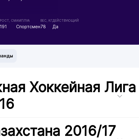
РОСТ, СМ
АМПЛУА
ВЕС, КГ
ДЕЙСТВУЮЩИЙ
191
Спортсмен
78
Да
манды
ная Хоккейная Лига
/16
захстана 2016/17