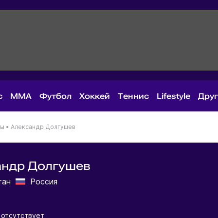
с
MMA
Футбол
Хоккей
Теннис
Lifestyle
Дру
ны
•
Александр Долгушев
андр Долгушев
тан
Россия
 отсутствует