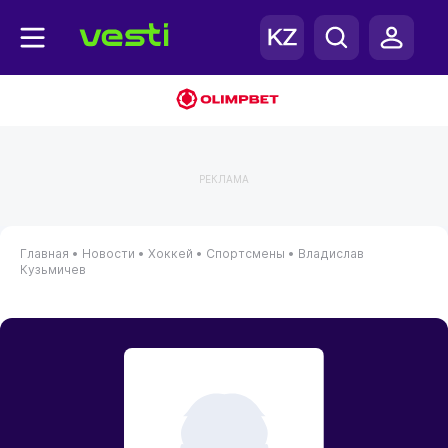
РЕКЛАМА
Главная
•
Новости
•
Хоккей
•
Спортсмены
•
Владислав
Кузьмичев