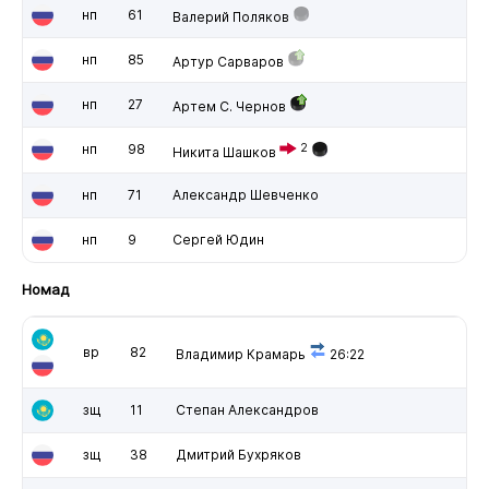
нп
61
Валерий Поляков
нп
85
Артур Сарваров
нп
27
Артем С. Чернов
нп
98
2
Никита Шашков
нп
71
Александр Шевченко
нп
9
Сергей Юдин
Номад
вр
82
Владимир Крамарь
26:22
зщ
11
Степан Александров
зщ
38
Дмитрий Бухряков