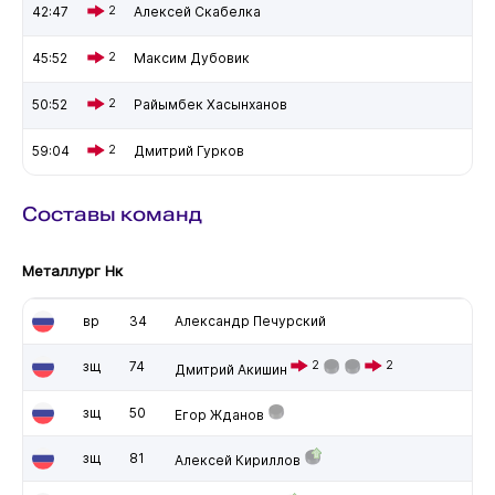
42:47
2
Алексей Скабелка
45:52
2
Максим Дубовик
50:52
2
Райымбек Хасынханов
59:04
2
Дмитрий Гурков
Составы команд
Металлург Нк
вр
34
Александр Печурский
зщ
74
2
2
Дмитрий Акишин
зщ
50
Егор Жданов
зщ
81
Алексей Кириллов