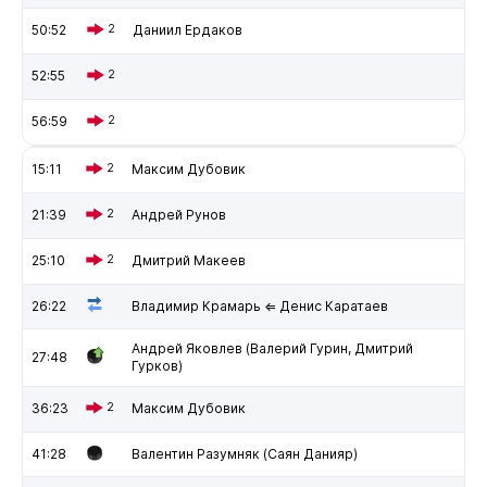
50:52
2
Даниил Ердаков
52:55
2
56:59
2
15:11
2
Максим Дубовик
21:39
2
Андрей Рунов
25:10
2
Дмитрий Макеев
26:22
Владимир Крамарь ⇐ Денис Каратаев
Андрей Яковлев (Валерий Гурин, Дмитрий
27:48
Гурков)
36:23
2
Максим Дубовик
41:28
Валентин Разумняк (Саян Данияр)