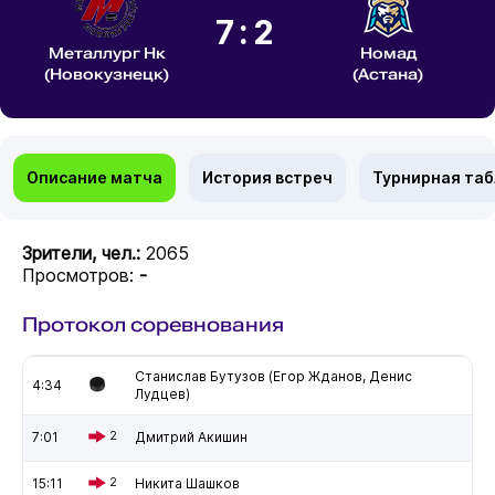
7:2
Металлург Нк
Номад
(Новокузнецк)
(Астана)
Описание матча
История встреч
Турнирная та
Зрители, чел.:
2065
Просмотров:
-
Протокол соревнования
Станислав Бутузов (Егор Жданов, Денис
4:34
Лудцев)
7:01
2
Дмитрий Акишин
15:11
2
Никита Шашков