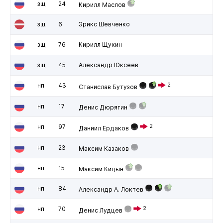
зщ
24
Кирилл Маслов
зщ
6
Эрикс Шевченко
зщ
76
Кирилл Щукин
зщ
45
Александр Юксеев
нп
43
2
Станислав Бутузов
нп
17
Денис Дюрягин
нп
97
2
Даниил Ердаков
нп
23
Максим Казаков
нп
15
Максим Кицын
нп
84
Александр А. Локтев
нп
70
2
Денис Лудцев