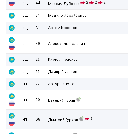
зщ
44
2
2
2
Максим Дубовик
зщ
51
Мадияр Ибрайбеков
зщ
31
Артем Королев
зщ
79
Александр Пелевин
зщ
23
Кирилл Полохов
зщ
25
Дамир Рыспаев
нп
27
Артур Гатиятов
нп
29
Валерий Гурин
2
нп
68
Дмитрий Гурков