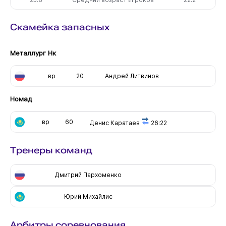
Скамейка запасных
Металлург Нк
вр
20
Андрей Литвинов
Номад
вр
60
Денис Каратаев
26:22
Тренеры команд
Дмитрий Пархоменко
Юрий Михайлис
Арбитры соревнования