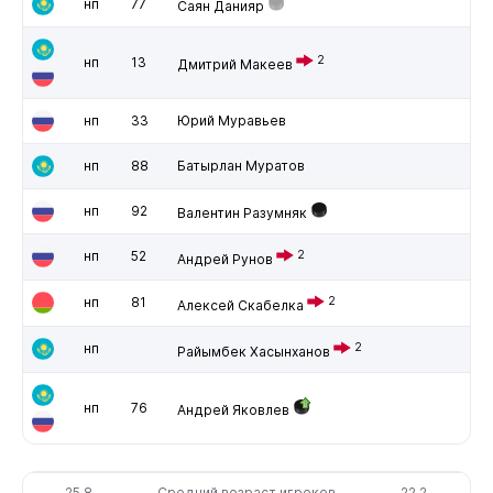
нп
77
Саян Данияр
2
нп
13
Дмитрий Макеев
нп
33
Юрий Муравьев
нп
88
Батырлан Муратов
нп
92
Валентин Разумняк
нп
52
2
Андрей Рунов
нп
81
2
Алексей Скабелка
нп
2
Райымбек Хасынханов
нп
76
Андрей Яковлев
25.8
Средний возраст игроков
22.2