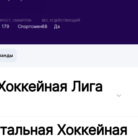
А
РОСТ, СМ
АМПЛУА
ВЕС, КГ
ДЕЙСТВУЮЩИЙ
179
Спортсмен
88
Да
манды
Хоккейная Лига
тальная Хоккейная