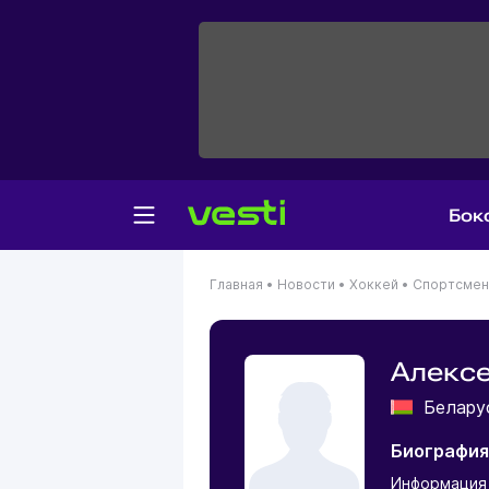
Бок
Главная
•
Новости
•
Хоккей
•
Спортсме
Алексе
Белар
Биография
Информация