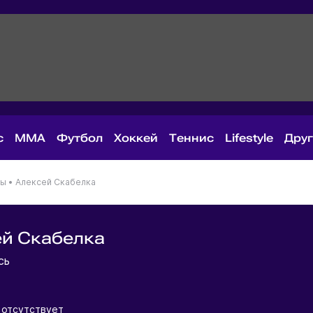
с
MMA
Футбол
Хоккей
Теннис
Lifestyle
Дру
ны
•
Алексей Скабелка
й Скабелка
усь
 отсутствует