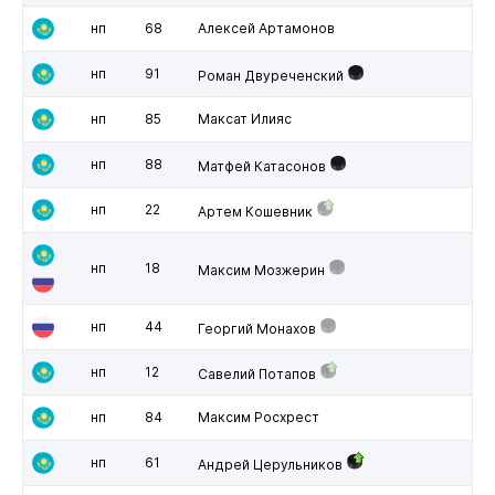
нп
68
Алексей Артамонов
нп
91
Роман Двуреченский
нп
85
Максат Илияс
нп
88
Матфей Катасонов
нп
22
Артем Кошевник
нп
18
Максим Мозжерин
нп
44
Георгий Монахов
нп
12
Савелий Потапов
нп
84
Максим Росхрест
нп
61
Андрей Церульников