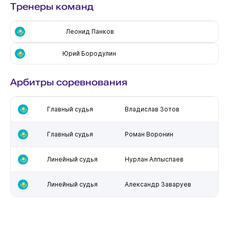
Тренеры команд
Леонид Панков
Юрий Бородулин
Арбитры соревнования
Главный судья
Владислав Зотов
Главный судья
Роман Воронин
Линейный судья
Нурлан Алпыспаев
Линейный судья
Александр Заваруев