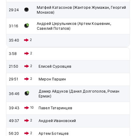
Матфей Катасонов (Жанторе Жумажан, Георгий
29:24
Монахов)
Андрей Церульников (Артем Кошевник,
31:16
Савелий Потапов)
35:40
2
3:58
2
21:50
2
Елисей Суровцев
29:51
2
Мирон Паршин
Дамир Айдуков (Данил Долгополов, Роман
36:46
Ермак)
39:43
10
Павел Татаринцев
49:37
2
Андрей Ивановский
56:20
2
Артем Ботищев