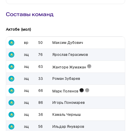
Составы команд
Актобе (мол)
вр
50
Максим Дубович
зщ
76
Ярослав Герасимов
зщ
63
Жанторе Жумажан
зщ
33
Роман Зубарев
зщ
66
Марк Поленов
зщ
86
Игорь Пономарев
зщ
36
Камаль Черныш
зщ
56
Ильдар Януваров