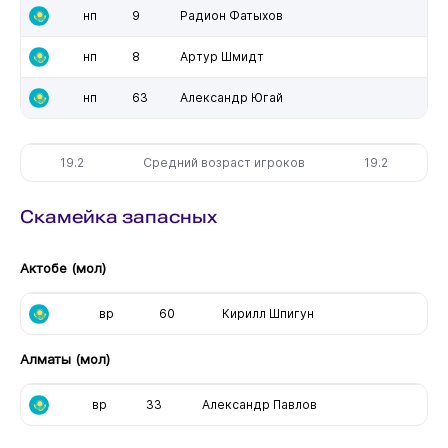
нп
9
Радион Фатыхов
нп
8
Артур Шмидт
нп
63
Александр Югай
19.2
Средний возраст игроков
19.2
Скамейка запасных
Актобе (мол)
вр
60
Кирилл Шпигун
Алматы (мол)
вр
33
Александр Павлов