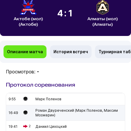
4:1
Актобе (мол)
Алматы (мол)
(Актобе)
(Алматы)
Описание матча
История встреч
Турнирная та
Просмотров:
-
Протокол соревнования
9:55
Марк Поленов
Роман Двуреченский (Марк Поленов, Максим
16:49
Мозжерин)
19:41
2
Даниил Цихоцкий