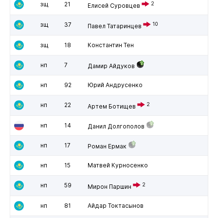
зщ
21
2
Елисей Суровцев
зщ
37
10
Павел Татаринцев
зщ
18
Константин Тен
нп
7
Дамир Айдуков
нп
92
Юрий Андрусенко
нп
22
2
Артем Ботищев
нп
14
Данил Долгополов
нп
17
Роман Ермак
нп
15
Матвей Курносенко
нп
59
2
Мирон Паршин
нп
81
Айдар Токтасынов