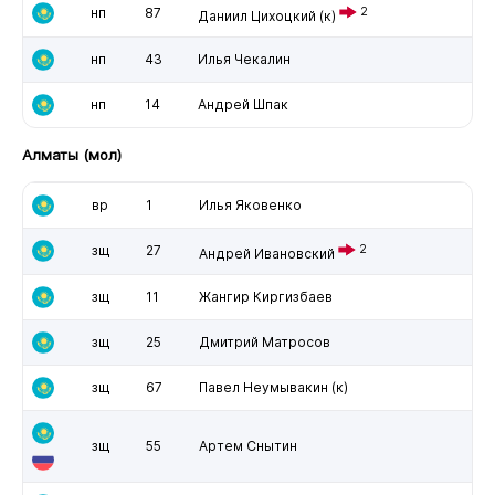
нп
87
2
Даниил Цихоцкий
(к)
нп
43
Илья Чекалин
нп
14
Андрей Шпак
Алматы (мол)
вр
1
Илья Яковенко
зщ
27
2
Андрей Ивановский
зщ
11
Жангир Киргизбаев
зщ
25
Дмитрий Матросов
зщ
67
Павел Неумывакин
(к)
зщ
55
Артем Снытин