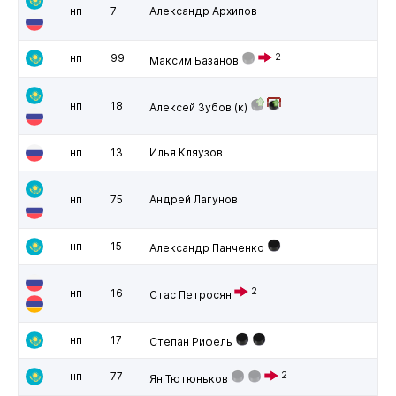
нп
7
Александр Архипов
нп
99
2
Максим Базанов
нп
18
Алексей Зубов
(к)
нп
13
Илья Кляузов
нп
75
Андрей Лагунов
нп
15
Александр Панченко
2
нп
16
Стас Петросян
нп
17
Степан Рифель
нп
77
2
Ян Тютюньков