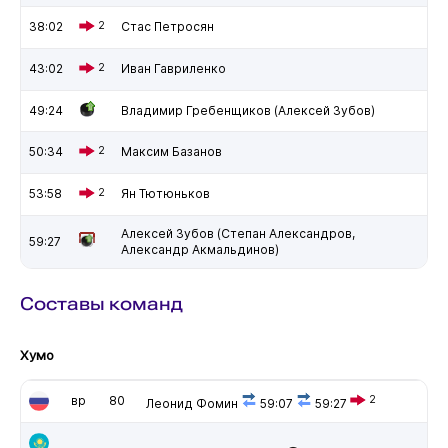
38:02
2
Стас Петросян
43:02
2
Иван Гавриленко
49:24
Владимир Гребенщиков (Алексей Зубов)
50:34
2
Максим Базанов
53:58
2
Ян Тютюньков
Алексей Зубов (Степан Александров,
59:27
Александр Акмальдинов)
Составы команд
Хумо
вр
80
2
Леонид Фомин
59:07
59:27