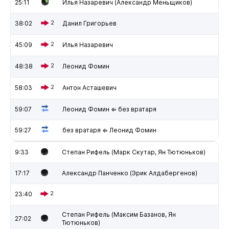
25:11
Илья Назаревич (Александр Меньщиков)
38:02
2
Данил Григорьев
45:09
2
Илья Назаревич
48:38
2
Леонид Фомин
58:03
2
Антон Асташевич
59:07
Леонид Фомин ⇐ без вратаря
59:27
без вратаря ⇐ Леонид Фомин
9:33
Степан Рифель (Марк Скутар, Ян Тютюньков)
17:17
Александр Панченко (Эрик Алдабергенов)
23:40
2
Степан Рифель (Максим Базанов, Ян
27:02
Тютюньков)