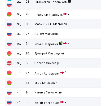
зщ
23
Станислав Боровиков
зщ
25
2
Владислав Габрусь
зщ
89
Марк-Эмиль Малышев
зщ
27
Артем Мальцев
зщ
21
2
Илья Назаревич
зщ
86
Дмитрий Саврицкий
зщ
3
Эдгарс Сиксна
(к)
нп
77
2
Антон Асташевич
нп
73
Егор Буяльский
нп
9
Камиль Галимуллин
нп
51
2
Данил Григорьев