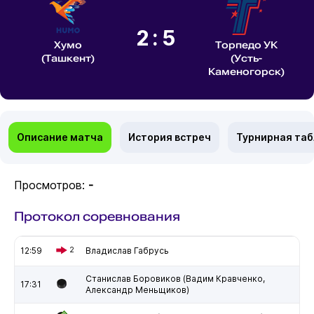
2:5
Хумо
Торпедо УК
(Ташкент)
(Усть-
Каменогорск)
Описание матча
История встреч
Турнирная та
Просмотров:
-
Протокол соревнования
12:59
2
Владислав Габрусь
Станислав Боровиков (Вадим Кравченко,
17:31
Александр Меньщиков)