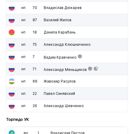
нп
70
Владислав Дюкарев
нп
87
Василий Жилов
нп
18
Данила Карабань
нп
75
Александр Клюшниченко
нп
7
Вадим Кравченко
нп
71
Александр Меньщиков
нп
66
Жавохир Расулов
нп
22
Павел Синявский
нп
26
Александр Шевченко
Торпедо УК
вр
1
Владислав Пестов