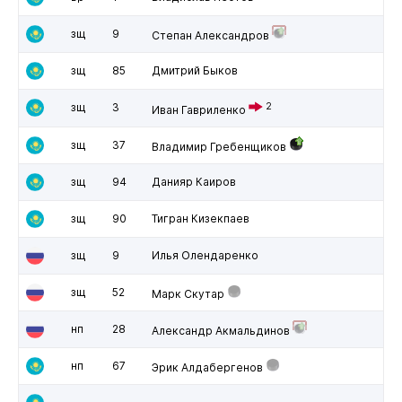
зщ
9
Степан Александров
зщ
85
Дмитрий Быков
зщ
3
2
Иван Гавриленко
зщ
37
Владимир Гребенщиков
зщ
94
Данияр Каиров
зщ
90
Тигран Кизекпаев
зщ
9
Илья Олендаренко
зщ
52
Марк Скутар
нп
28
Александр Акмальдинов
нп
67
Эрик Алдабергенов