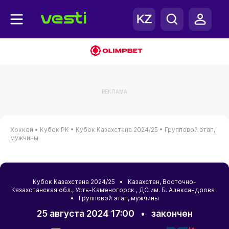
РЕКЛАМА
Хоккей •
Кубок РК •
Кубок Казахстана 2024/25 •
Групповой этап,
мужчины
Кубок Казахстана 2024/25 •
Казахстан
,
Восточно-
Казахстанская обл.
,
Усть-Каменогорск
, ДС им. Б. Александрова
• Групповой этап, мужчины
25 августа 2024 17:00
•
закончен