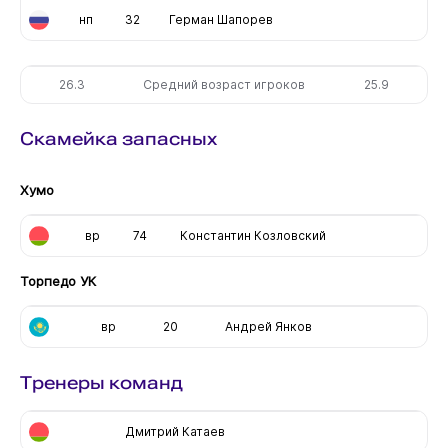
нп
32
Герман Шапорев
26.3
Средний возраст игроков
25.9
Скамейка запасных
Хумо
вр
74
Константин Козловский
Торпедо УК
вр
20
Андрей Янков
Тренеры команд
Дмитрий Катаев