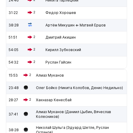
24:46
Никита Тарлецкий
31:22
2
Федор Хорошев
38:28
Артём Микушин ⇐ Матвей Ершов
51:51
2
Дмитрий Акишин
54:05
2
Кирилл Зубковский
54:32
2
Руслан Гайсин
15:53
2
Алмаз Муканов
23:48
Олег Бойко (Никита Колобов, Денис Недилько)
28:27
2
Хакназар Кенесбай
Алмаз Муканов (Даниил Цыбин, Вячеслав
37:41
Колесников)
Николай Шульга (Эдуард Шетле, Руслан
38:28
Оспанов)