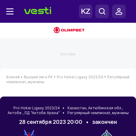
РЕКЛАМА
Хоккей •
Высшая лига РК •
Pro Hokei Ligasy 2023/24 •
Регулярный
чемпионат, мужчины
Pro Hokei Ligasy 2023/24 •
Казахстан
,
Актюбинская обл.
,
Актобе
, ЛД "Актобе Арена" • Регулярный чемпионат, мужчины
28 сентября 2023 20:00
•
закончен