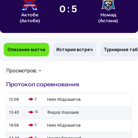
0:5
Актобе
Номад
(Актобе)
(Астана)
Описание матча
История встреч
Турнирная та
Просмотров:
-
Протокол соревнования
12:08
2
Нияз Абдрашитов
13:40
10
Федор Хорошев
19:58
2
Нияз Абдрашитов
2