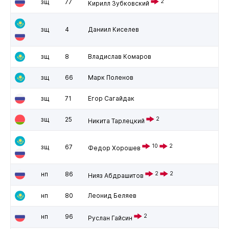
зщ
77
2
Кирилл Зубковский
зщ
4
Даниил Киселев
зщ
8
Владислав Комаров
зщ
66
Марк Поленов
зщ
71
Егор Сагайдак
зщ
25
2
Никита Тарлецкий
10
2
зщ
67
Федор Хорошев
нп
86
2
2
Нияз Абдрашитов
нп
80
Леонид Беляев
нп
96
2
Руслан Гайсин