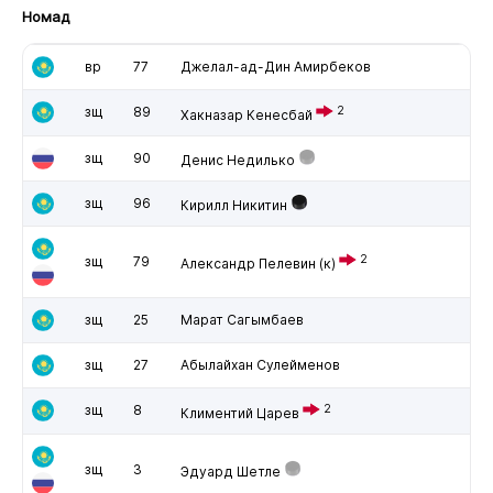
Номад
вр
77
Джелал-ад-Дин Амирбеков
зщ
89
2
Хакназар Кенесбай
зщ
90
Денис Недилько
зщ
96
Кирилл Никитин
2
зщ
79
Александр Пелевин
(к)
зщ
25
Марат Сагымбаев
зщ
27
Абылайхан Сулейменов
зщ
8
2
Климентий Царев
зщ
3
Эдуард Шетле