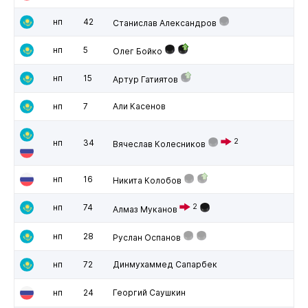
нп
42
Станислав Александров
нп
5
Олег Бойко
нп
15
Артур Гатиятов
нп
7
Али Касенов
2
нп
34
Вячеслав Колесников
нп
16
Никита Колобов
нп
74
2
Алмаз Муканов
нп
28
Руслан Оспанов
нп
72
Динмухаммед Сапарбек
нп
24
Георгий Саушкин