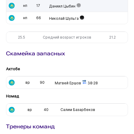
нп
17
Даниил Цыбин
нп
66
Николай Шульга
25.5
Средний возраст игроков
21.2
Скамейка запасных
Актобе
вр
90
Матвей Ершов
38:28
Номад
вр
40
Салим Базарбеков
Тренеры команд