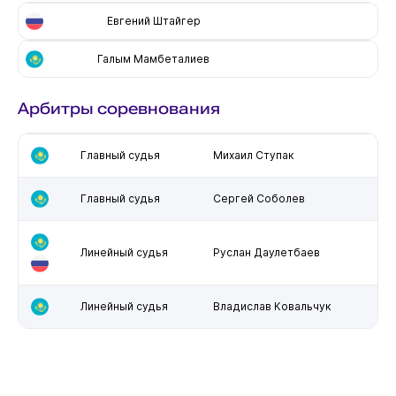
Евгений Штайгер
Галым Мамбеталиев
Арбитры соревнования
Главный судья
Михаил Ступак
Главный судья
Сергей Соболев
Линейный судья
Руслан Даулетбаев
Линейный судья
Владислав Ковальчук