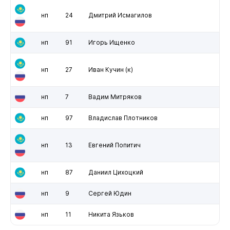
нп
24
Дмитрий Исмагилов
нп
91
Игорь Ищенко
нп
27
Иван Кучин
(к)
нп
7
Вадим Митряков
нп
97
Владислав Плотников
нп
13
Евгений Попитич
нп
87
Даниил Цихоцкий
нп
9
Сергей Юдин
нп
11
Никита Язьков