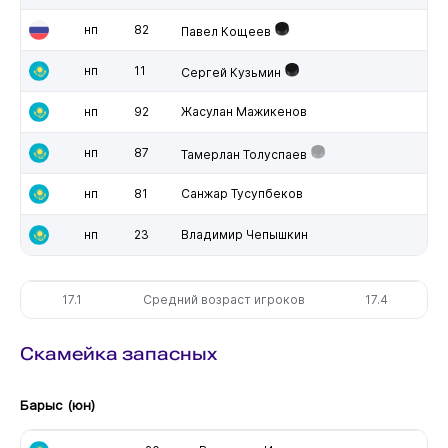
нп
82
Павел Кощеев
нп
11
Сергей Кузьмин
нп
92
Жасулан Мажикенов
нп
87
Тамерлан Толуспаев
нп
81
Санжар Тусупбеков
нп
23
Владимир Чепышкин
17.1
Средний возраст игроков
17.4
Скамейка запасных
Барыс (юн)