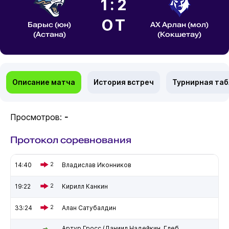
1:2
ОТ
Барыс (юн)
АХ Арлан (мол)
(Астана)
(Кокшетау)
Описание матча
История встреч
Турнирная та
Просмотров:
-
Протокол соревнования
14:40
2
Владислав Иконников
19:22
2
Кирилл Канкин
33:24
2
Алан Сатубалдин
Артур Гросс (Даниил Надейкин, Глеб