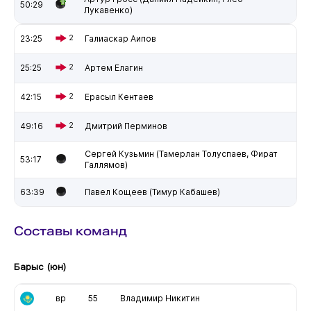
50:29
Лукавенко)
23:25
2
Галиаскар Аипов
25:25
2
Артем Елагин
42:15
2
Ерасыл Кентаев
49:16
2
Дмитрий Перминов
Сергей Кузьмин (Тамерлан Толуспаев, Фират
53:17
Галлямов)
63:39
Павел Кощеев (Тимур Кабашев)
Составы команд
Барыс (юн)
вр
55
Владимир Никитин