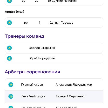
вр
20
Владимир Истомин
Арлан (мол)
вр
1
Даниил Терехов
Тренеры команд
Сергей Старыгин
Юрий Бородулин
Арбитры соревнования
Главный судья
Александр Ядрышников
Линейный судья
Валерий Сергиенко