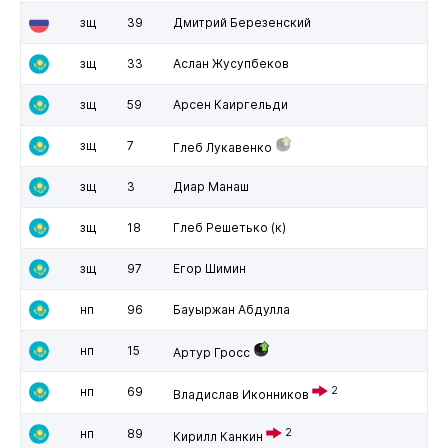
зщ
39
Дмитрий Березенский
зщ
33
Аслан Жусупбеков
зщ
59
Арсен Каиргельди
зщ
7
Глеб Лукавенко
зщ
3
Диар Манаш
зщ
18
Глеб Решетько
(к)
зщ
97
Егор Шимин
нп
96
Бауыржан Абдулла
нп
15
Артур Гросс
нп
69
2
Владислав Иконников
нп
89
2
Кирилл Канкин