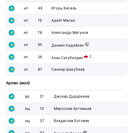
нп
49
Игорь Кисель
нп
19
Адият Масен
нп
78
Александр Мигунов
нп
95
Даниил Надейкин
нп
26
2
Алан Сатубалдин
нп
87
Санжар Шакубаев
Арлан (мол)
вр
21
Джохар Дударкиев
зщ
10
Мирослав Артемьев
зщ
37
Владислав Боговик
зщ
97