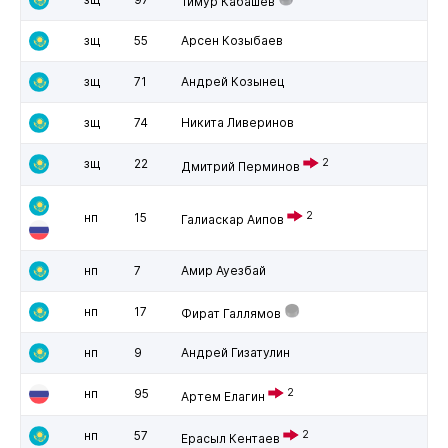
Тимур Кабашев
зщ
55
Арсен Козыбаев
зщ
71
Андрей Козынец
зщ
74
Никита Ливеринов
зщ
22
2
Дмитрий Перминов
2
нп
15
Галиаскар Аипов
нп
7
Амир Ауезбай
нп
17
Фират Галлямов
нп
9
Андрей Гизатулин
нп
95
2
Артем Елагин
нп
57
2
Ерасыл Кентаев