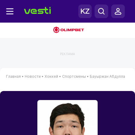
РЕКЛАМА
Главная
•
Новости
•
Хоккей
•
Спортсмены
•
Бауыржан Абдулла