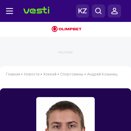
РЕКЛАМА
Главная
•
Новости
•
Хоккей
•
Спортсмены
•
Андрей Козынец