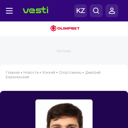
РЕКЛАМА
Главная
•
Новости
•
Хоккей
•
Спортсмены
•
Дмитрий
Березенский