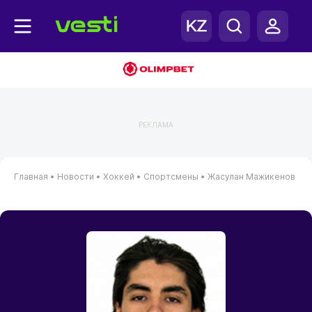
РЕКЛАМА
Главная
•
Новости
•
Хоккей
•
Спортсмены
•
Жасулан Мажикенов