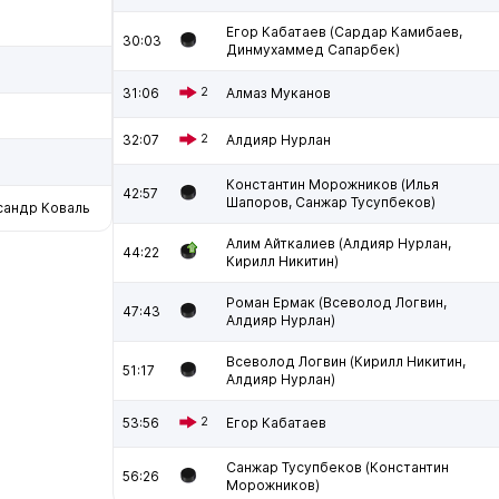
Егор Кабатаев (Сардар Камибаев,
30:03
Динмухаммед Сапарбек)
31:06
2
Алмаз Муканов
32:07
2
Алдияр Нурлан
Константин Морожников (Илья
42:57
Шапоров, Санжар Тусупбеков)
сандр Коваль
Алим Айткалиев (Алдияр Нурлан,
44:22
Кирилл Никитин)
Роман Ермак (Всеволод Логвин,
47:43
Алдияр Нурлан)
Всеволод Логвин (Кирилл Никитин,
51:17
Алдияр Нурлан)
53:56
2
Егор Кабатаев
Санжар Тусупбеков (Константин
56:26
Морожников)