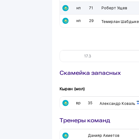
нп
71
Роберт Ущев
нп
29
Темирлан Шабдыке
17.3
Скамейка запасных
Кыран (мол)
вр
35
Александр Коваль
Тренеры команд
Данияр Ахметов