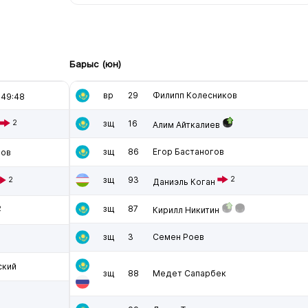
Барыс (юн)
вр
29
Филипп Колесников
49:48
2
зщ
16
Алим Айткалиев
зщ
86
Егор Бастаногов
ров
зщ
93
2
2
Даниэль Коган
зщ
87
2
Кирилл Никитин
зщ
3
Семен Роев
ский
зщ
88
Медет Сапарбек