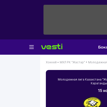
Бок
Хоккей •
МХЛ РК "Жастар" •
Молодежная 
Молодежная лига Казахстана "Ж
Караганды
15 н