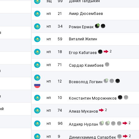
зщ
99
Данил Талдыкин
нп
21
Амир Дюсембаев
нп
34
Роман Ермак
в
нп
59
Виталий Жилин
нп
18
2
Егор Кабатаев
нп
71
Сардар Камибаев
н
нп
12
Всеволод Логвин
в
нп
10
Константин Морожников
ий
нп
74
2
Алмаз Муканов
нп
96
2
Алдияр Нурлан
нп
9
2
Динмухаммед Сапарбек