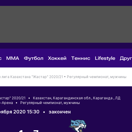
с
MMA
Футбол
Хоккей
Теннис
Lifestyle
Дру
лига Казахстана "Жастар" 2020/21 •
Регулярный чемпионат, мужчины
астар" 2020/21 •
Казахстан
,
Карагандинская обл.
,
Караганда
, ЛД
-Арена • Регулярный чемпионат, мужчины
оября 2020 15:30
•
закончен