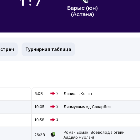
1:7
Барыс (юн)
(Астана)
встреч
Турнирная таблица
6:08
2
Даниэль Коган
19:05
2
Динмухаммед Сапарбек
19:58
2
Роман Ермак (Всеволод Логвин,
26:38
Алдияр Нурлан)