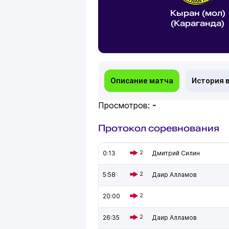
Кыран (мол)
(Караганда)
Описание матча
История 
Просмотров:
-
Протокол соревнования
0:13
2
Дмитрий Силин
5:58
2
Даир Алламов
20:00
2
26:35
2
Даир Алламов