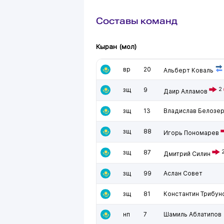
Составы команд
Кыран (мол)
вр
20
Альберт Коваль
зщ
9
2
Даир Алламов
зщ
13
Владислав Белозе
зщ
88
Игорь Пономарев
зщ
87
Дмитрий Силин
зщ
99
Аслан Совет
зщ
81
Константин Трибун
нп
7
Шамиль Аблатипов