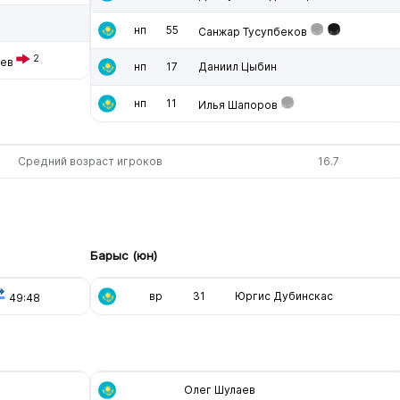
нп
55
Санжар Тусупбеков
2
ев
нп
17
Даниил Цыбин
нп
11
Илья Шапоров
Средний возраст игроков
16.7
Барыс (юн)
вр
31
Юргис Дубинскас
49:48
Олег Шулаев