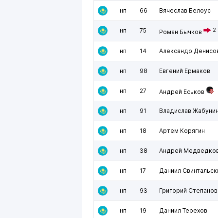
нп
66
Вячеслав Белоус
нп
75
2
Роман Бычков
нп
14
Александр Денисо
нп
98
Евгений Ермаков
нп
27
Андрей Еськов
нп
91
Владислав Жабуни
нп
18
Артем Корягин
нп
38
Андрей Медведко
нп
17
Даниил Свинтальск
нп
93
Григорий Степанов
нп
19
Даниил Терехов