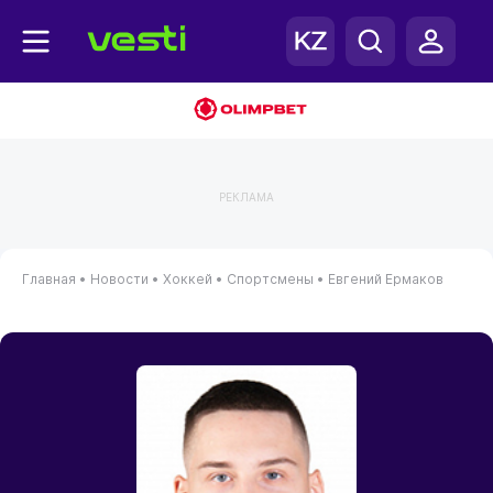
РЕКЛАМА
Главная
•
Новости
•
Хоккей
•
Спортсмены
•
Евгений Ермаков