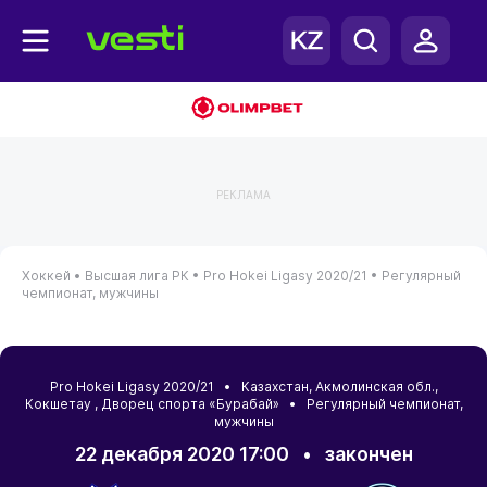
РЕКЛАМА
Хоккей •
Высшая лига РК •
Pro Hokei Ligasy 2020/21 •
Регулярный
чемпионат, мужчины
Pro Hokei Ligasy 2020/21 •
Казахстан
,
Акмолинская обл.
,
Кокшетау
, Дворец спорта «Бурабай» • Регулярный чемпионат,
мужчины
22 декабря 2020 17:00
•
закончен