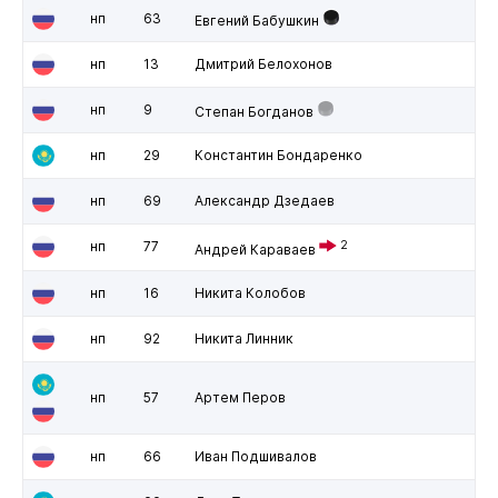
нп
63
Евгений Бабушкин
нп
13
Дмитрий Белохонов
нп
9
Степан Богданов
нп
29
Константин Бондаренко
нп
69
Александр Дзедаев
нп
77
2
Андрей Караваев
нп
16
Никита Колобов
нп
92
Никита Линник
нп
57
Артем Перов
нп
66
Иван Подшивалов