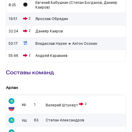
Евгений Бабушкин (Степан Богданов, Данияр
8:25
Каиров)
19:51
2
Ярослав Обрядин
32:24
2
Данияр Каиров
50:17
Владислав Нурек ⇐ Антон Осокин
55:46
2
Андрей Караваев
Составы команд
Арлан
2
вр
1
Валерий Штукерт
зщ
63
Степан Александров