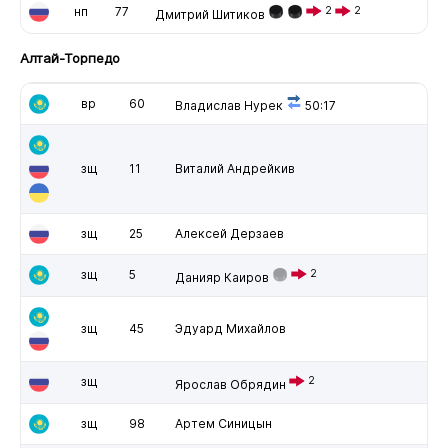
нп
77
2
2
Дмитрий Шитиков
Алтай-Торпедо
вр
60
Владислав Нурек
50:17
зщ
11
Виталий Андрейкив
зщ
25
Алексей Дерзаев
зщ
5
2
Данияр Каиров
зщ
45
Эдуард Михайлов
зщ
2
Ярослав Обрядин
зщ
98
Артем Синицын