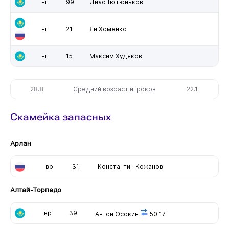
нп
99
Диас Тютюньков
нп
21
Ян Хоменко
нп
15
Максим Худяков
28.8
Средний возраст игроков
22.1
Скамейка запасных
Арлан
вр
31
Константин Кожанов
Алтай-Торпедо
вр
39
Антон Осокин
50:17