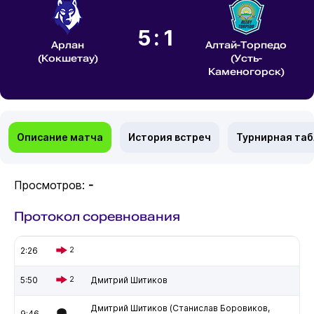
5:1
Арлан
Алтай-Торпедо
(Кокшетау)
(Усть-
Каменогорск)
Описание матча
История встреч
Турнирная та
Просмотров:
-
Протокол соревнования
2:26
2
5:50
2
Дмитрий Шитиков
Дмитрий Шитиков (Станислав Боровиков,
9:46