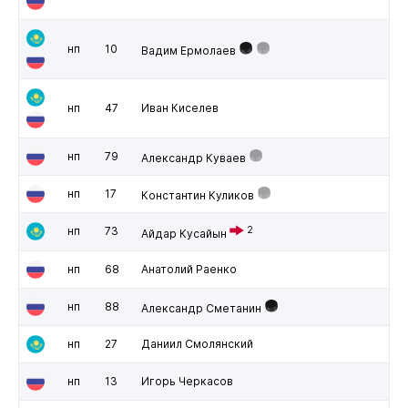
нп
10
Вадим Ермолаев
нп
47
Иван Киселев
нп
79
Александр Куваев
нп
17
Константин Куликов
нп
73
2
Айдар Кусайын
нп
68
Анатолий Раенко
нп
88
Александр Сметанин
нп
27
Даниил Смолянский
нп
13
Игорь Черкасов