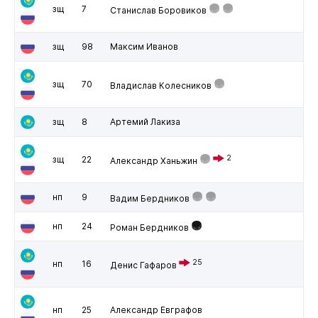
зщ
7
Станислав Боровиков
зщ
98
Максим Иванов
зщ
70
Владислав Колесников
зщ
8
Артемий Лакиза
2
зщ
22
Александр Ханьжин
нп
9
Вадим Бердников
нп
24
Роман Бердников
25
нп
16
Денис Гафаров
нп
25
Александр Евграфов