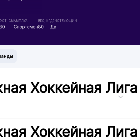
ОСТ, СМ
АМПЛУА
ВЕС, КГ
ДЕЙСТВУЮЩИЙ
80
Спортсмен
80
Да
манды
ная Хоккейная Лига
ная Хоккейная Лига