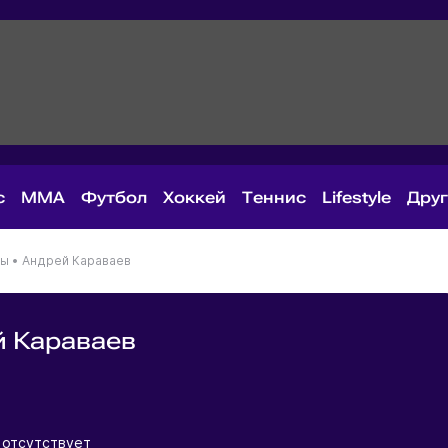
с
MMA
Футбол
Хоккей
Теннис
Lifestyle
Дру
ны
•
Андрей Караваев
й Караваев
я
 отсутствует