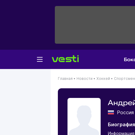
Бок
Главная
•
Новости
•
Хоккей
•
Спортсме
Андре
Росси
Биография
Информация