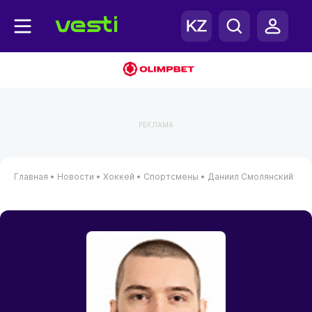
РЕКЛАМА
Главная
•
Новости
•
Хоккей
•
Спортсмены
•
Даниил Смолянский