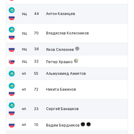
зщ
44
Антон Казанцев
зщ
70
Владислав Колесников
зщ
36
Яков Селезнев
зщ
32
Петер Храшко
нп
55
Альмухамед Ахметов
нп
72
Никита Баженов
нп
23
Сергей Банашков
нп
10
Вадим Бердников