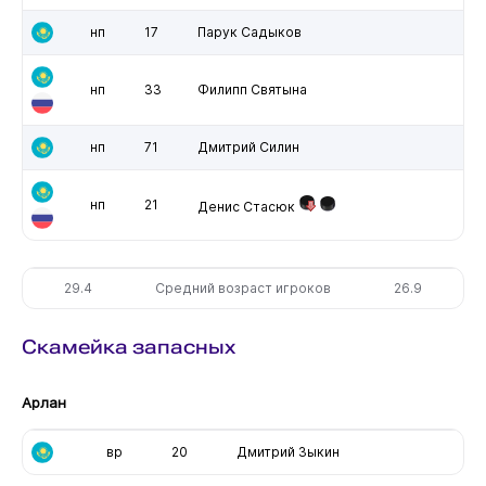
нп
17
Парук Садыков
нп
33
Филипп Святына
нп
71
Дмитрий Силин
нп
21
Денис Стасюк
29.4
Средний возраст игроков
26.9
Скамейка запасных
Арлан
вр
20
Дмитрий Зыкин