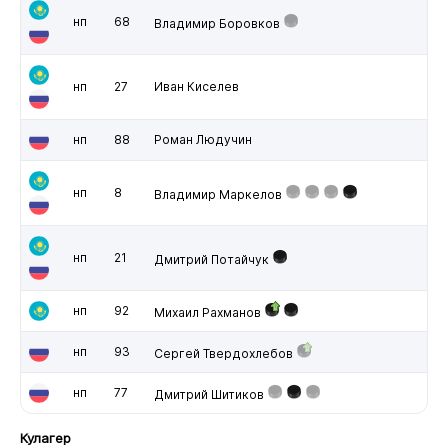
нп
68
Владимир Боровков
нп
27
Иван Киселев
нп
88
Роман Людучин
нп
8
Владимир Маркелов
нп
21
Дмитрий Потайчук
нп
92
Михаил Рахманов
нп
93
Сергей Твердохлебов
нп
77
Дмитрий Шитиков
Кулагер