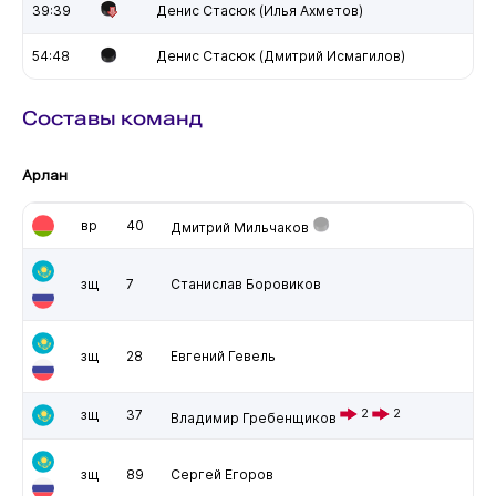
39:39
Денис Стасюк (Илья Ахметов)
54:48
Денис Стасюк (Дмитрий Исмагилов)
Составы команд
Арлан
вр
40
Дмитрий Мильчаков
зщ
7
Станислав Боровиков
зщ
28
Евгений Гевель
зщ
37
2
2
Владимир Гребенщиков
зщ
89
Сергей Егоров