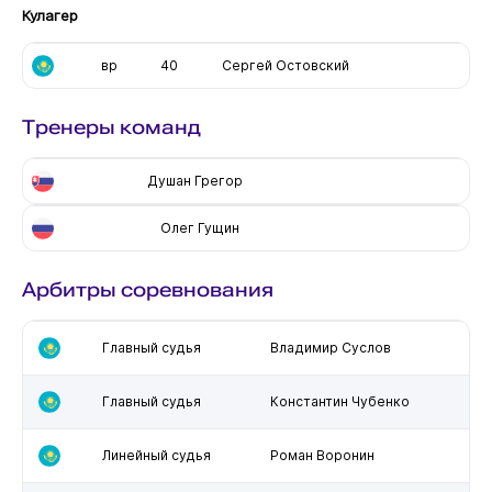
Кулагер
вр
40
Сергей Остовский
Тренеры команд
Душан Грегор
Олег Гущин
Арбитры соревнования
Главный судья
Владимир Суслов
Главный судья
Константин Чубенко
Линейный судья
Роман Воронин