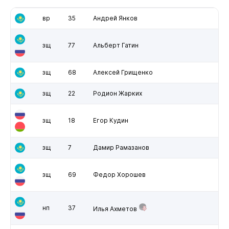
вр
35
Андрей Янков
зщ
77
Альберт Гатин
зщ
68
Алексей Грищенко
зщ
22
Родион Жарких
зщ
18
Егор Кудин
зщ
7
Дамир Рамазанов
зщ
69
Федор Хорошев
нп
37
Илья Ахметов