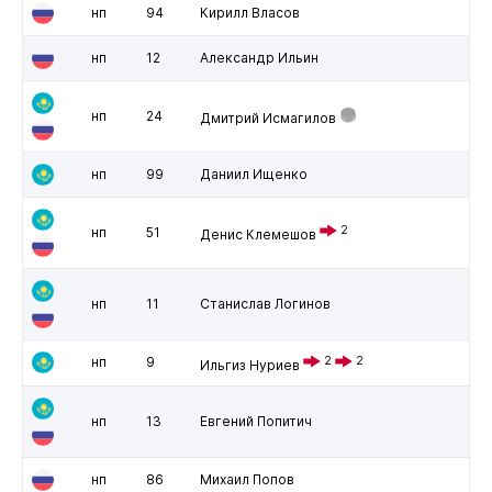
нп
94
Кирилл Власов
нп
12
Александр Ильин
нп
24
Дмитрий Исмагилов
нп
99
Даниил Ищенко
2
нп
51
Денис Клемешов
нп
11
Станислав Логинов
нп
9
2
2
Ильгиз Нуриев
нп
13
Евгений Попитич
нп
86
Михаил Попов