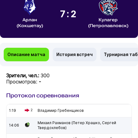
7:2
Арлан
Кулагер
(Кокшетау)
(Петропавловск)
Описание матча
История встреч
Турнирная та
Зрители, чел.:
300
Просмотров:
-
Протокол соревнования
1:19
2
Владимир Гребенщиков
Михаил Рахманов (Петер Храшко, Сергей
14:06
Твердохлебов)