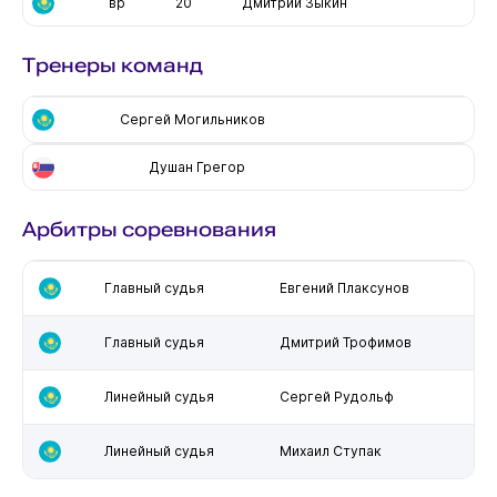
вр
20
Дмитрий Зыкин
Тренеры команд
Сергей Могильников
Душан Грегор
Арбитры соревнования
Главный судья
Евгений Плаксунов
Главный судья
Дмитрий Трофимов
Линейный судья
Сергей Рудольф
Линейный судья
Михаил Ступак