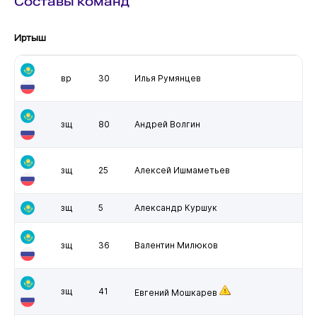
Составы команд
Иртыш
вр
30
Илья Румянцев
зщ
80
Андрей Волгин
зщ
25
Алексей Ишмаметьев
зщ
5
Александр Куршук
зщ
36
Валентин Милюков
зщ
41
Евгений Мошкарев