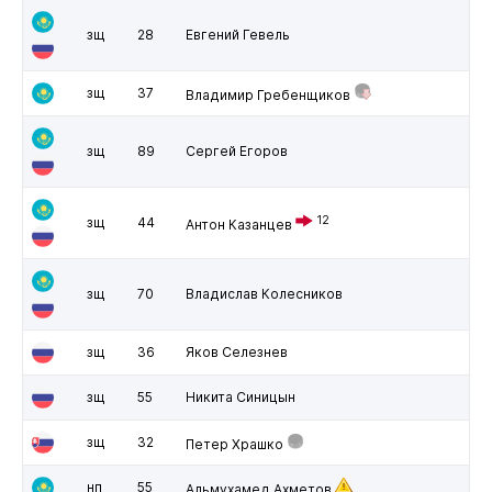
зщ
28
Евгений Гевель
зщ
37
Владимир Гребенщиков
зщ
89
Сергей Егоров
12
зщ
44
Антон Казанцев
зщ
70
Владислав Колесников
зщ
36
Яков Селезнев
зщ
55
Никита Синицын
зщ
32
Петер Храшко
нп
55
Альмухамед Ахметов