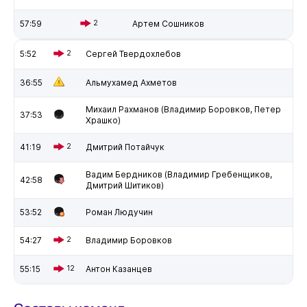
57:59
2
Артем Сошников
5:52
2
Сергей Твердохлебов
36:55
Альмухамед Ахметов
Михаил Рахманов (Владимир Боровков, Петер
37:53
Храшко)
41:19
2
Дмитрий Потайчук
Вадим Бердников (Владимир Гребенщиков,
42:58
Дмитрий Шитиков)
53:52
Роман Людучин
54:27
2
Владимир Боровков
55:15
12
Антон Казанцев