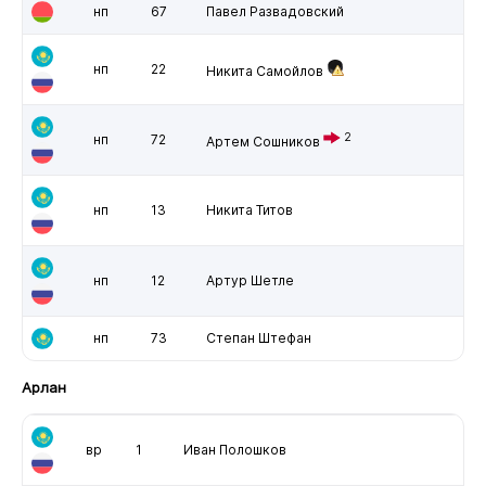
нп
67
Павел Развадовский
нп
22
Никита Самойлов
2
нп
72
Артем Сошников
нп
13
Никита Титов
нп
12
Артур Шетле
нп
73
Степан Штефан
Арлан
вр
1
Иван Полошков