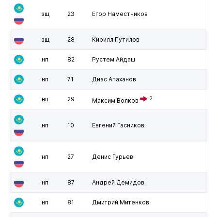
зщ
23
Егор Наместников
зщ
28
Кирилл Путилов
нп
82
Рустем Айдаш
нп
71
Диас Атаханов
нп
29
2
Максим Волков
нп
10
Евгений Гасников
нп
27
Денис Гурьев
нп
87
Андрей Демидов
нп
81
Дмитрий Митенков