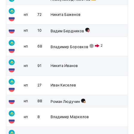
нп
72
Никита Баженов
нп
10
Вадим Бердников
2
нп
68
Владимир Боровков
нп
91
Никита Иванов
нп
27
Иван Киселев
нп
88
Роман Людучин
нп
8
Владимир Маркелов