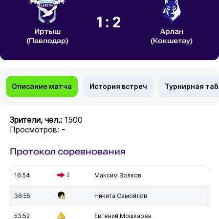
1:2
Иртыш
Арлан
(Павлодар)
(Кокшетау)
Описание матча
История встреч
Турнирная та
Зрители, чел.:
1500
Просмотров:
-
Протокол соревнования
16:54
2
Максим Волков
36:55
Никита Самойлов
53:52
Евгений Мошкарев