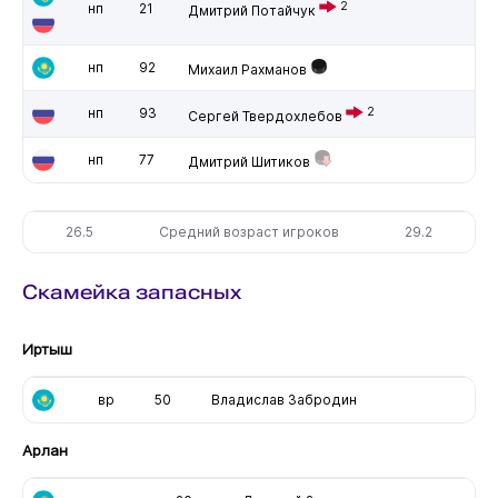
2
нп
21
Дмитрий Потайчук
нп
92
Михаил Рахманов
нп
93
2
Сергей Твердохлебов
нп
77
Дмитрий Шитиков
26.5
Средний возраст игроков
29.2
Скамейка запасных
Иртыш
вр
50
Владислав Забродин
Арлан