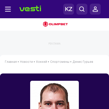
РЕКЛАМА
Главная
•
Новости
•
Хоккей
•
Спортсмены
•
Денис Гурьев