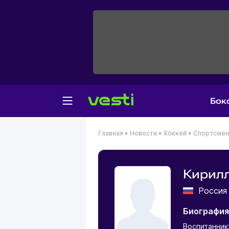
Бок
Главная
•
Новости
•
Хоккей
•
Спортсме
Кирилл
Росси
Биография
Воспитанник: