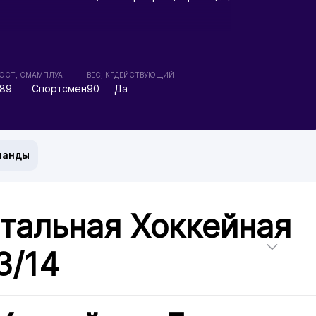
ОСТ, СМ
АМПЛУА
ВЕС, КГ
ДЕЙСТВУЮЩИЙ
189
Спортсмен
90
Да
манды
тальная Хоккейная
3/14