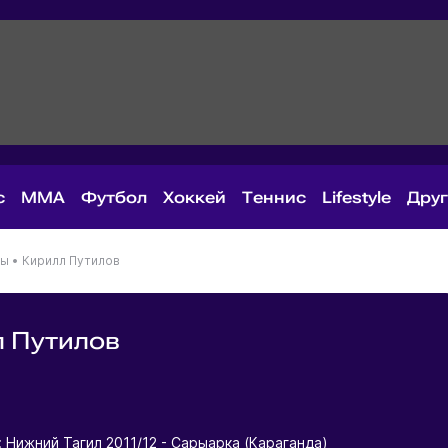
с
MMA
Футбол
Хоккей
Теннис
Lifestyle
Дру
ны
•
Кирилл Путилов
 Путилов
я
 Нижний Тагил 2011/12 - Сарыарка (Караганда)