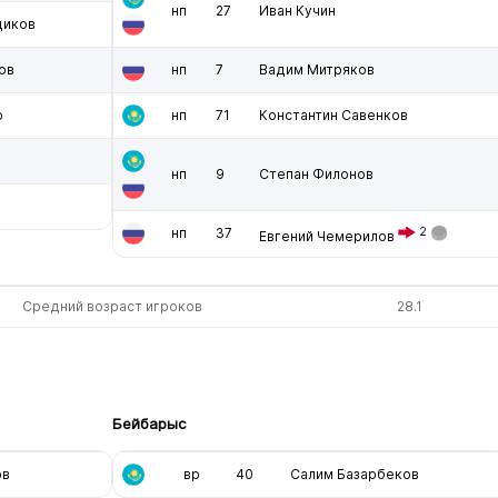
нп
27
Иван Кучин
щиков
ов
нп
7
Вадим Митряков
о
нп
71
Константин Савенков
нп
9
Степан Филонов
нп
37
2
Евгений Чемерилов
Средний возраст игроков
28.1
Бейбарыс
ов
вр
40
Салим Базарбеков