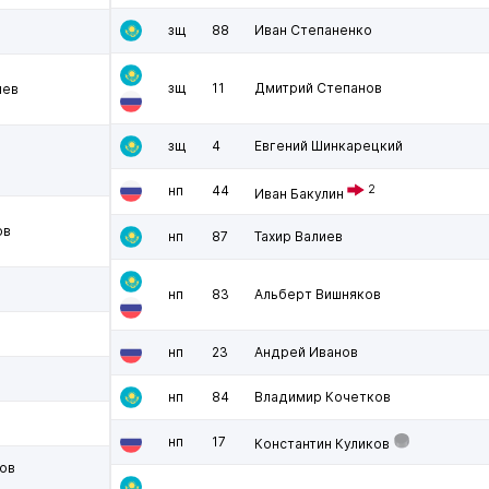
зщ
88
Иван Степаненко
зщ
11
Дмитрий Степанов
чев
зщ
4
Евгений Шинкарецкий
нп
44
2
Иван Бакулин
ов
нп
87
Тахир Валиев
нп
83
Альберт Вишняков
нп
23
Андрей Иванов
нп
84
Владимир Кочетков
нп
17
Константин Куликов
ов