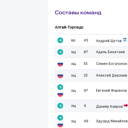
Составы команд
Алтай-Торпедо
вр
43
Андрей Шутов
зщ
87
Адиль Бекетаев
зщ
55
Семен Богачонок
зщ
25
Алексей Дерзаев
зщ
97
Евгений Жаренов
зщ
4
Данияр Каиров
зщ
49
Эдуард Михайлов