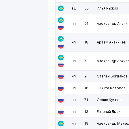
зщ
65
Илья Рыжий
нп
91
Александр Анани
нп
18
Артем Ананичев
нп
7
Александр Архип
нп
9
Степан Богданов
нп
16
Никита Колобов
нп
71
Денис Куянов
нп
13
Евгений Лызин
нп
19
Александр Мелех