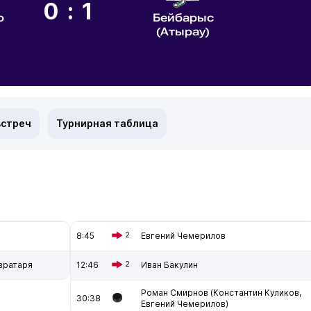
0:1
о
Бейбарыс
(Атырау)
встреч
Турнирная таблица
8:45
2
Евгений Чемерилов
вратаря
12:46
2
Иван Бакулин
Роман Смирнов (Константин Куликов,
30:38
Евгений Чемерилов)