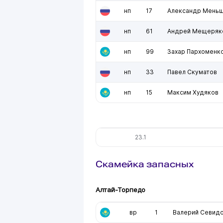
нп
17
Александр Мень
нп
61
Андрей Мещеряк
нп
99
Захар Пархоменк
нп
33
Павел Скуматов
нп
15
Максим Худяков
23.1
Скамейка запасных
Алтай-Торпедо
вр
1
Валерий Севид