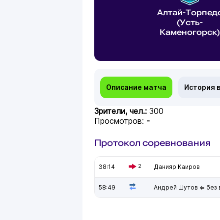
Алтай-Торпед
(Усть-
Каменогорск)
Описание матча
История 
Зрители, чел.:
300
Просмотров:
-
Протокол соревнования
38:14
2
Данияр Каиров
58:49
Андрей Шутов ⇐ без 