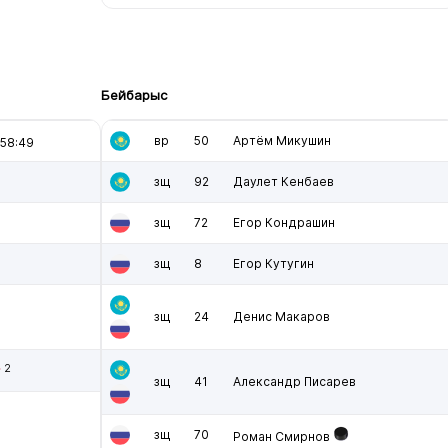
Бейбарыс
вр
50
Артём Микушин
58:49
зщ
92
Даулет Кенбаев
зщ
72
Егор Кондрашин
зщ
8
Егор Кутугин
зщ
24
Денис Макаров
2
зщ
41
Александр Писарев
зщ
70
Роман Смирнов