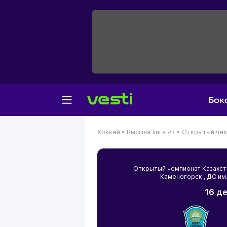
Бок
Хоккей •
Высшая лига РК •
Открытый чем
Открытый чемпионат Казахс
Каменогорск
, ДС им
16 де