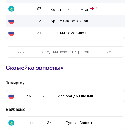
нп
97
2
Константин Пальмтаг
нп
12
Артем Садретдинов
нп
37
Евгений Чемерилов
22.2
Средний возраст игроков
28.1
Скамейка запасных
Темиртау
вр
20
Александр Енюшин
Бейбарыс
вр
34
Руслан Сайхан