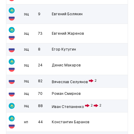
зщ
9
Евгений Болякин
зщ
73
Евгений Жаренов
зщ
8
Егор Кутугин
зщ
24
Денис Макаров
зщ
82
2
Вячеслав Селуянов
зщ
70
Роман Смирнов
зщ
88
2
2
Иван Степаненко
нп
44
Константин Баранов