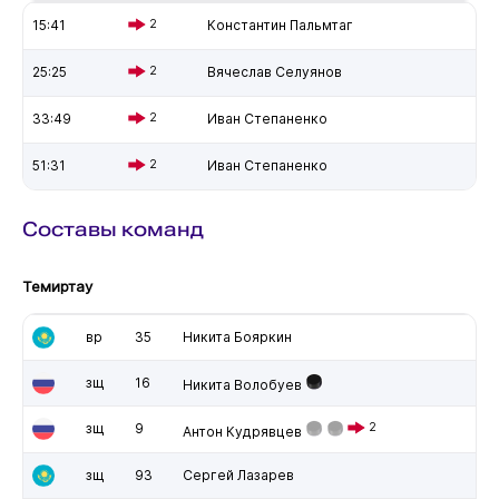
15:41
2
Константин Пальмтаг
25:25
2
Вячеслав Селуянов
33:49
2
Иван Степаненко
51:31
2
Иван Степаненко
Составы команд
Темиртау
вр
35
Никита Бояркин
зщ
16
Никита Волобуев
зщ
9
2
Антон Кудрявцев
зщ
93
Сергей Лазарев