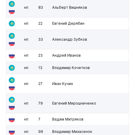
нп
83
Альберт Вишняков
нп
22
Евгений Дерябин
нп
33
Александр Зубков
нп
23
Андрей Иванов
нп
13
Владимир Кочетков
нп
27
Иван Кучин
нп
79
Евгений Мирошниченко
нп
7
Вадим Митряков
нп
99
Владимир Михасенок