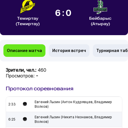
6:0
Темиртау
Бейбарыс
(Темиртау)
(Атырау)
Описание матча
История встреч
Турнирная та
Зрители, чел.:
460
Просмотров:
-
Протокол соревнования
Евгений Лызин (Антон Кудрявцев, Владимир
2:33
Волков)
Евгений Лызин (Никита Незнамов, Владимир
6:25
Волков)