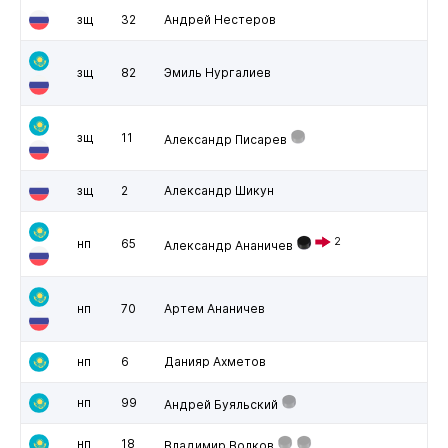
зщ
32
Андрей Нестеров
зщ
82
Эмиль Нургалиев
зщ
11
Александр Писарев
зщ
2
Александр Шикун
2
нп
65
Александр Ананичев
нп
70
Артем Ананичев
нп
6
Данияр Ахметов
нп
99
Андрей Буяльский
нп
18
Владимир Волков