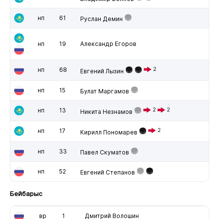
нп
61
Руслан Демин
нп
19
Александр Егоров
нп
68
2
Евгений Лызин
нп
15
Булат Маргамов
нп
13
2
2
Никита Незнамов
нп
17
2
Кирилл Пономарев
нп
33
Павел Скуматов
нп
52
Евгений Степанов
Бейбарыс
вр
1
Дмитрий Волошин