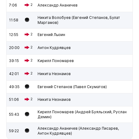
7:06
2
Александр Ананичев
Никита Волобуев (Евгений Степанов, Булат
11:58
Маргамов)
12:55
2
Евгений Лызин
20:00
2
Антон Кудрявцев
39:15
2
Кирилл Пономарев
42:01
2
Никита Незнамов
49:35
Евгений Степанов (Павел Скуматов)
51:06
2
Никита Незнамов
Кирилл Пономарев (Андрей Буяльский, Руслан
55:43
Демин)
Александр Ананичев (Александр Писарев,
59:22
Антон Кудрявцев)