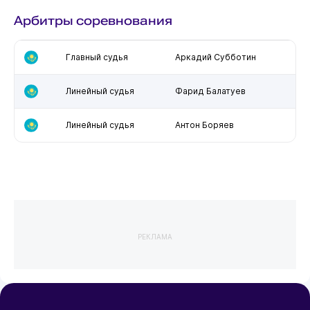
Арбитры соревнования
Главный судья
Аркадий Субботин
Линейный судья
Фарид Балатуев
Линейный судья
Антон Боряев
РЕКЛАМА