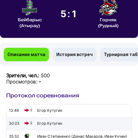
5:1
Бейбарыс
Горняк
(Атырау)
(Рудный)
Описание матча
История встреч
Турнирная та
Зрители, чел.:
500
Просмотров:
-
Протокол соревнования
13:46
2
Егор Кутугин
30:23
2
Егор Кутугин
35:32
Иван Степаненко (Денис Макаров, Иван Кучин)