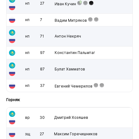
нп
27
Иван Кучин
нп
7
Вадим Митряков
нп
71
Антон Некряч
нп
97
Константин Пальмтаг
нп
87
Булат Хамматов
нп
37
Евгений Чемерилов
Горняк
вр
30
Дмитрий Хозяшев
зщ
27
Максим Горечишников