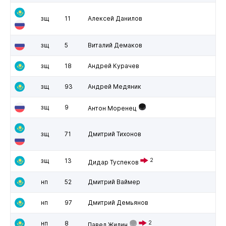
зщ
11
Алексей Данилов
зщ
5
Виталий Демаков
зщ
18
Андрей Курачев
зщ
93
Андрей Медяник
зщ
9
Антон Моренец
зщ
71
Дмитрий Тихонов
зщ
13
2
Дидар Туспеков
нп
52
Дмитрий Ваймер
нп
97
Дмитрий Демьянов
нп
8
2
Павел Жилин