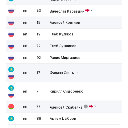
нп
33
2
Вячеслав Каравдин
нп
15
Алексей Коптяев
нп
19
Глеб Куликов
нп
72
Глеб Лушников
нп
92
Ранис Миргалиев
нп
17
Филипп Святына
нп
7
Кирилл Сидоренко
нп
77
2
Алексей Скабелка
нп
88
Артем Цыбров