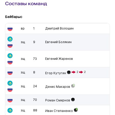
Составы команд
Бейбарыс
вр
1
Дмитрий Волошин
зщ
9
Евгений Болякин
зщ
73
Евгений Жаренов
зщ
8
2
2
Егор Кутугин
зщ
24
Денис Макаров
зщ
70
Роман Смирнов
зщ
88
Иван Степаненко