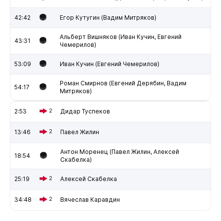
42:42
Егор Кутугин (Вадим Митряков)
Альберт Вишняков (Иван Кучин, Евгений
43:31
Чемерилов)
53:09
Иван Кучин (Евгений Чемерилов)
Роман Смирнов (Евгений Дерябин, Вадим
54:17
Митряков)
2:53
2
Дидар Туспеков
13:46
2
Павел Жилин
Антон Моренец (Павел Жилин, Алексей
18:54
Скабелка)
25:19
2
Алексей Скабелка
34:48
2
Вячеслав Каравдин