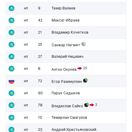
нп
9
Тахир Валиев
нп
42
Максат Ибраев
нп
21
Владимир Кочетков
нп
25
Санжар Негмет
нп
27
Валерий Ницевич
нп
8
25
Антон Окунев
нп
72
Егор Рахимуллин
нп
90
Парук Садыков
нп
78
2
Владислав Сайко
нп
10
Темирлан Смагулов
нп
23
Андрей Хрестьяновский