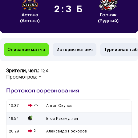
2:3 Б
Астана
Горняк
(Астана)
(Рудный)
Описание матча
История встреч
Турнирная та
Зрители, чел.:
124
Просмотров:
-
Протокол соревнования
13:37
25
Антон Окунев
16:54
Егор Рахимуллин
20:29
2
Александр Прохоров