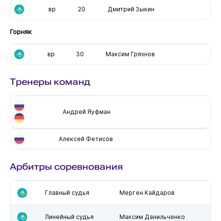
вр
20
Дмитрий Зыкин
Горняк
вр
30
Максим Грязнов
Тренеры команд
Андрей Яуфман
Алексей Фетисов
Арбитры соревнования
Главный судья
Мерген Кайдаров
Линейный судья
Максим Данильченко