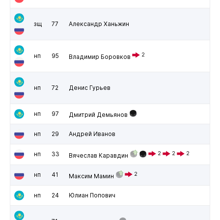
зщ
77
Александр Ханьжин
2
нп
95
Владимир Боровков
нп
72
Денис Гурьев
нп
97
Дмитрий Демьянов
нп
29
Андрей Иванов
нп
33
2
2
2
Вячеслав Каравдин
нп
41
2
Максим Мамин
нп
24
Юлиан Попович