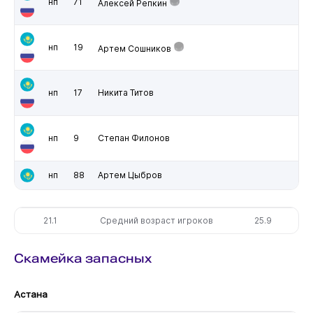
нп
71
Алексей Репкин
нп
19
Артем Сошников
нп
17
Никита Титов
нп
9
Степан Филонов
нп
88
Артем Цыбров
21.1
Средний возраст игроков
25.9
Скамейка запасных
Астана