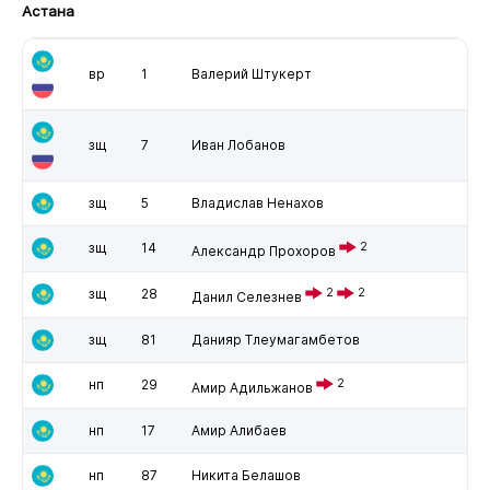
Астана
вр
1
Валерий Штукерт
зщ
7
Иван Лобанов
зщ
5
Владислав Ненахов
зщ
14
2
Александр Прохоров
зщ
28
2
2
Данил Селезнев
зщ
81
Данияр Тлеумагамбетов
нп
29
2
Амир Адильжанов
нп
17
Амир Алибаев
нп
87
Никита Белашов