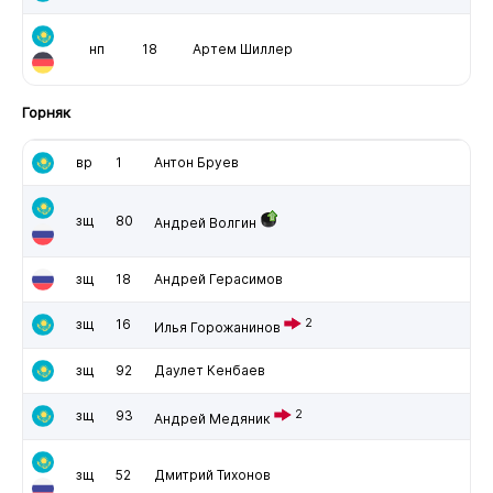
нп
18
Артем Шиллер
Горняк
вр
1
Антон Бруев
зщ
80
Андрей Волгин
зщ
18
Андрей Герасимов
зщ
16
2
Илья Горожанинов
зщ
92
Даулет Кенбаев
зщ
93
2
Андрей Медяник
зщ
52
Дмитрий Тихонов