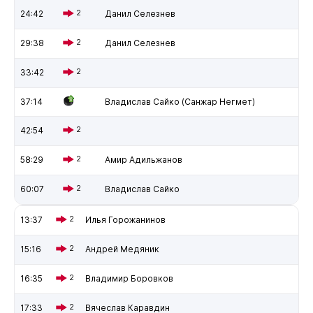
24:42
2
Данил Селезнев
29:38
2
Данил Селезнев
33:42
2
37:14
Владислав Сайко (Санжар Негмет)
42:54
2
58:29
2
Амир Адильжанов
60:07
2
Владислав Сайко
13:37
2
Илья Горожанинов
15:16
2
Андрей Медяник
16:35
2
Владимир Боровков
17:33
2
Вячеслав Каравдин