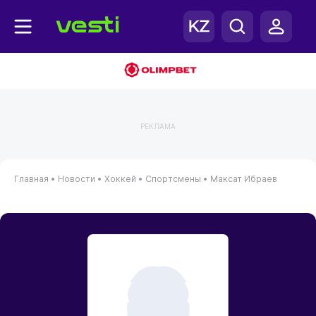
РЕКЛАМА
Главная
•
Новости
•
Хоккей
•
Спортсмены
•
Максат Ибраев